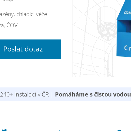
azény, chladící věže
va, ČOV
Poslat dotaz
240+ instalací v ČR |
Pomáháme s čistou vodou