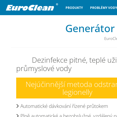
PRODUKTY
PROBLÉMY VODY
Generátor
EuroCl
Dezinfekce pitné, teplé už
průmyslové vody
Nejúčinnější metoda odstra
legionelly
Automatické dávkování řízené průtokem
Plně automatické a bezobslužné, vzdálený p