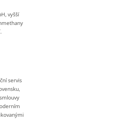
H, vyšší
genmethany
.
ní servis
lovensku,
 smlouvy
 moderním
fikovanými