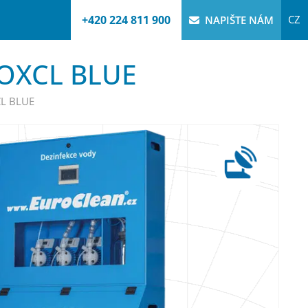
+420 224 811 900
CZ
NAPIŠTE NÁM
 OXCL BLUE
CL BLUE