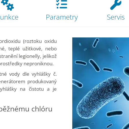
Funkce
Parametry
Servis
rdioxidu (roztoku oxidu
né, teplé užitkové, nebo
ranění legionelly, jelikož
í prostředky neproniknou.
itné vody dle vyhlášky č.
 Generátorem produkovaný
yhlášky na čistotu a je
i běžnému chlóru