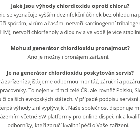
Jaké jsou výhody chlordioxidu oproti chloru?
id se vyznačuje vyšším dezinfekční účinek bez ohledu na p
vůči spórám, virům a řasám, netvoří karcinogenní trihalo
THM), netvoří chlorfenoly a dioxiny a ve vodě je více stabilní
Mohu si generátor chlordioxidu pronajmout?
Ano je možný i pronájem zařízení.
Je na generátor chlordioxidu poskytován servis?
á zařízení zajišťujeme odbornou montáž, záruční a pozáruč
 pracovníky. To nejen v rámci celé ČR, ale rovněž Polsku, S
či dalších evropských státech. V případě podpisu servisní
čerpá výhody z ní vyplývající. Naše společnost disponuje
zázemím včetně SW platformy pro online dispečink a kvali
odborníky, kteří zaručí kvalitní péči o Vaše zařízení.