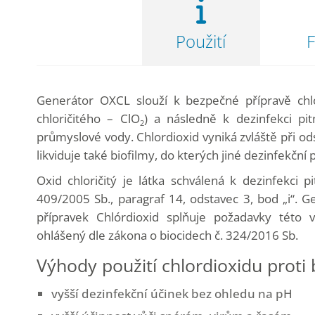
Použití
Generátor OXCL slouží k bezpečné přípravě chlo
chloričitého – ClO
) a následně k dezinfekci pit
2
průmyslové vody. Chlordioxid vyniká zvláště při odst
likviduje také biofilmy, do kterých jiné dezinfekčn
Oxid chloričitý je látka schválená k dezinfekci p
409/2005 Sb., paragraf 14, odstavec 3, bod „i“.
přípravek Chlórdioxid splňuje požadavky této v
ohlášený dle zákona o biocidech č. 324/2016 Sb.
Výhody použití chlordioxidu prot
vyšší dezinfekční účinek bez ohledu na pH