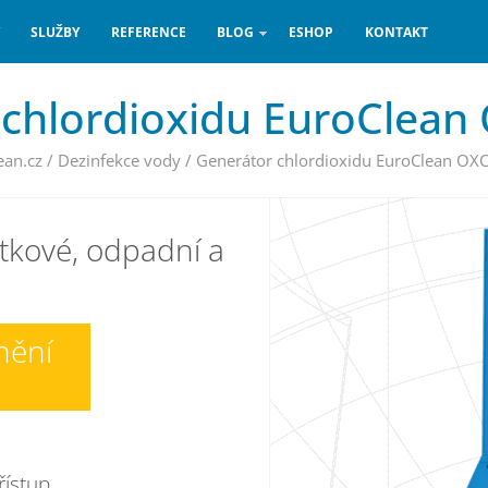
SLUŽBY
REFERENCE
BLOG
ESHOP
KONTAKT
 chlordioxidu EuroClean
ean.cz
/
Dezinfekce vody
/
Generátor chlordioxidu EuroClean OX
itkové, odpadní a
nění
řístup