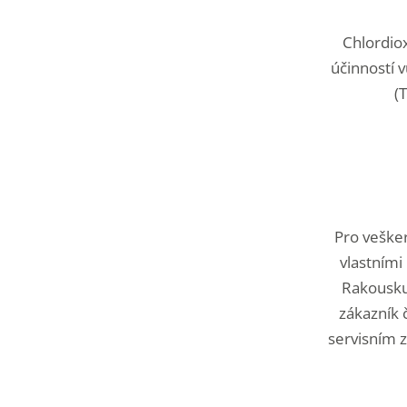
Chlordiox
účinností 
(
Pro vešker
vlastními
Rakousku 
zákazník 
servisním 