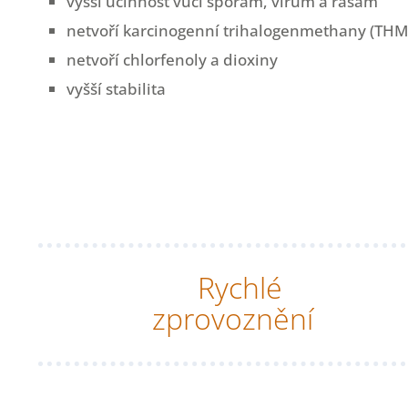
vyšší účinnost vůči spórám, virům a řasám
netvoří karcinogenní trihalogenmethany (THM
netvoří chlorfenoly a dioxiny
vyšší stabilita
Rychlé
zprovoznění