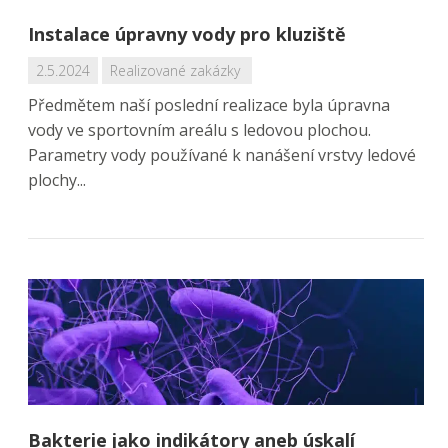
Instalace úpravny vody pro kluziště
2.5.2024
Realizované zakázky
Předmětem naší poslední realizace byla úpravna
vody ve sportovním areálu s ledovou plochou.
Parametry vody používané k nanášení vrstvy ledové
plochy...
Bakterie jako indikátory aneb úskalí