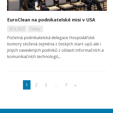
EuroClean na podnikatelské misi v USA
20.3.2023
Články
Početná podnikatelská delegace Hospodářské
komory složená zejména z českých start-upů ale i
jiných zavedených podniků z oblastí informačních a
komunikačních technologií,...
1
2
3
…
7
»