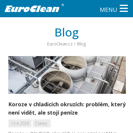
MENU
Blog
EuroClean.cz
/
Blog
Koroze v chladicích okruzích: problém, který
není vidět, ale stojí peníze
13.4.2026
Články