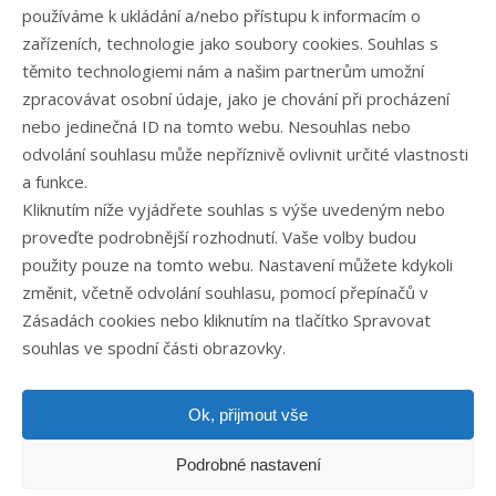
Eshop
používáme k ukládání a/nebo přístupu k informacím o
Kontakt
zařízeních, technologie jako soubory cookies. Souhlas s
těmito technologiemi nám a našim partnerům umožní
zpracovávat osobní údaje, jako je chování při procházení
Rubriky článků
nebo jedinečná ID na tomto webu. Nesouhlas nebo
odvolání souhlasu může nepříznivě ovlivnit určité vlastnosti
Články
a funkce.
Podcast
Kliknutím níže vyjádřete souhlas s výše uvedeným nebo
Případové studie
proveďte podrobnější rozhodnutí. Vaše volby budou
Realizované zakázky
použity pouze na tomto webu. Nastavení můžete kdykoli
Slovník
změnit, včetně odvolání souhlasu, pomocí přepínačů v
Zaměstnání
Zásadách cookies nebo kliknutím na tlačítko Spravovat
souhlas ve spodní části obrazovky.
Ok, přijmout vše
Podrobné nastavení