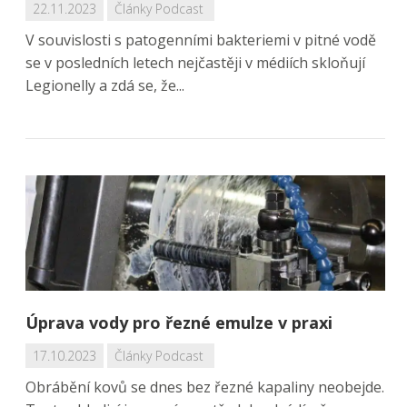
22.11.2023
Články
Podcast
V souvislosti s patogenními bakteriemi v pitné vodě
se v posledních letech nejčastěji v médiích skloňují
Legionelly a zdá se, že...
Úprava vody pro řezné emulze v praxi
17.10.2023
Články
Podcast
Obrábění kovů se dnes bez řezné kapaliny neobejde.