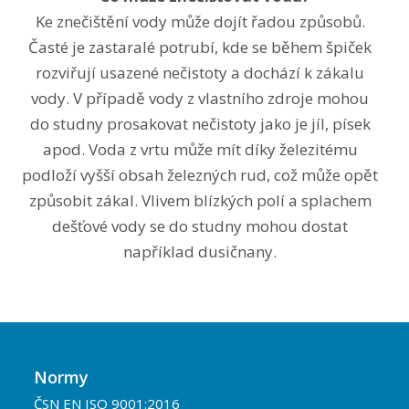
Ke znečištění vody může dojít řadou způsobů.
Časté je zastaralé potrubí, kde se během špiček
rozviřují usazené nečistoty a dochází k zákalu
vody. V případě vody z vlastního zdroje mohou
do studny prosakovat nečistoty jako je jíl, písek
apod. Voda z vrtu může mít díky železitému
podloží vyšší obsah železných rud, což může opět
způsobit zákal. Vlivem blízkých polí a splachem
dešťové vody se do studny mohou dostat
například dusičnany.
Normy
ČSN EN ISO 9001:2016