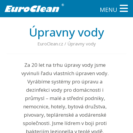
MENU
Úpravny vody
EuroClean.cz
/
Úpravny vody
Za 20 let na trhu úpravy vody jsme
vyvinuli řadu vlastních úpraven vody.
Vyrábíme systémy pro úpravu a
dezinfekci vody pro domácnosti i
průmysl – malé a střední podniky,
nemocnice, hotely, bytová družstva,
pivovary, teplárenské a vodárenské
společnosti. Jsme lídrem v boji proti
bakteriím legionella v teplé vodě.