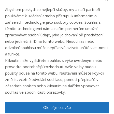
Blog
Abychom poskytli co nejlepší služby, my a naši partneři
Eshop
používáme k ukládání a/nebo přístupu k informacím o
Kontakt
zařízeních, technologie jako soubory cookies. Souhlas s
těmito technologiemi nám a našim partnerům umožní
zpracovávat osobní údaje, jako je chování při procházení
Rubriky článků
nebo jedinečná ID na tomto webu. Nesouhlas nebo
odvolání souhlasu může nepříznivě ovlivnit určité vlastnosti
Články
a funkce.
Podcast
Kliknutím níže vyjádřete souhlas s výše uvedeným nebo
Případové studie
proveďte podrobnější rozhodnutí. Vaše volby budou
Realizované zakázky
použity pouze na tomto webu. Nastavení můžete kdykoli
Slovník
změnit, včetně odvolání souhlasu, pomocí přepínačů v
Zaměstnání
Zásadách cookies nebo kliknutím na tlačítko Spravovat
souhlas ve spodní části obrazovky.
Ok, přijmout vše