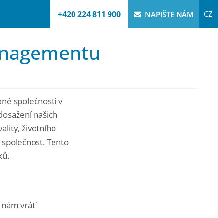
+420 224 811 900
CZ
NAPIŠTE NÁM
managementu
ané společnosti v
 dosažení našich
lity, životního
i společnost. Tento
ků.
 nám vrátí