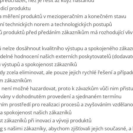
předcházet, než je řešit až když nastanou
edicí produktu
a a měření produktů v mezioperačním a konečném stavu
ání technických norem a technologických postupů
ků produktů před předáním zákazníkům má rozhodující vliv 
pů nelze dosáhnout kvalitního výstupu a spokojeného zákazn
idelné hodnocení našich externích poskytovatelů (dodavate
 výstupů a spokojenost zákazníků
y zcela eliminovat, ale pouze jejich rychlé řešení a příp
im zákazníkům
 není možné hazardovat, proto k závazkům vůči nim přist
zovány v dohodnutém provedení a sjednaném termínu
ím prostředí pro realizaci procesů a zvyšováním vzdělano
 a spokojenost našich zákazníků
st zákazníků při inovaci a vývoji produktů
og s našimi zákazníky, abychom zjišťovali jejich současné, a