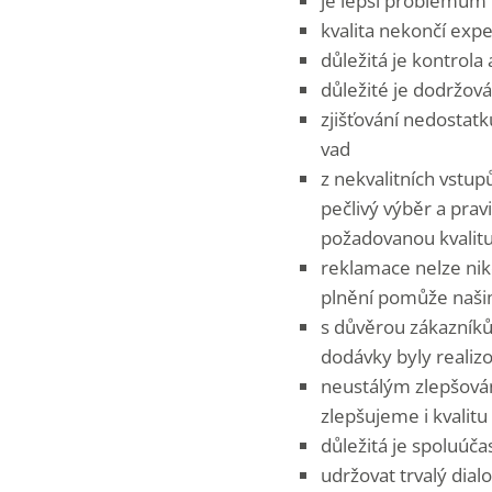
je lepší problémům 
kvalita nekončí exp
důležitá je kontrol
důležité je dodržov
zjišťování nedostat
vad
z nekvalitních vstu
pečlivý výběr a prav
požadovanou kvalitu
reklamace nelze nikd
plnění pomůže naš
s důvěrou zákazníků
dodávky byly reali
neustálým zlepšován
zlepšujeme i kvalitu
důležitá je spoluúča
udržovat trvalý dial