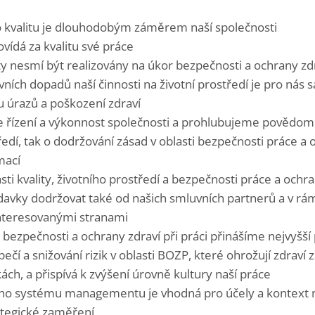
 kvalitu je dlouhodobým záměrem naší společnosti
vídá za kvalitu své práce
ty nesmí být realizovány na úkor bezpečnosti a ochrany zdr
ních dopadů naší činnosti na životní prostředí je pro nás 
u úrazů a poškození zdraví
e řízení a výkonnost společnosti a prohlubujeme povědo
ředí, tak o dodržování zásad v oblasti bezpečnosti práce a o
mací
asti kvality, životního prostředí a bezpečnosti práce a ochra
davky dodržovat také od našich smluvních partnerů a v rám
nteresovanými stranami
ezpečnosti a ochrany zdraví při práci přinášíme nejvyšší
čí a snižování rizik v oblasti BOZP, které ohrožují zdraví
ch, a přispívá k zvýšení úrovně kultury naší práce
ého systému managementu je vhodná pro účely a kontext n
ategické zaměření