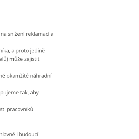
na snížení reklamací a
íka, a proto jedině
lů) může zajistit
adné okamžité náhradní
upujeme tak, aby
sti pracovníků
 hlavně i budoucí