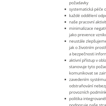
požadavky
systematická péče o
každé oddělení odpo
naše pracovní aktivi
minimalizace negativ
jako prevence vznik
neustále zlepšujem
jak o životním prost
a bezpečnosti infor
aktivní přístup v obl
stanovuje tyto poža
komunikovat se zai
zavedením systému b
odstraňování nebezpe
provozních podmínká
politika integrovan
podporuje naše str