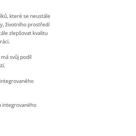
ků, které se neustále
, životního prostředí
ále zlepšovat kvalitu
ráci.
má svůj podíl
tí.
u integrovaného
u integrovaného