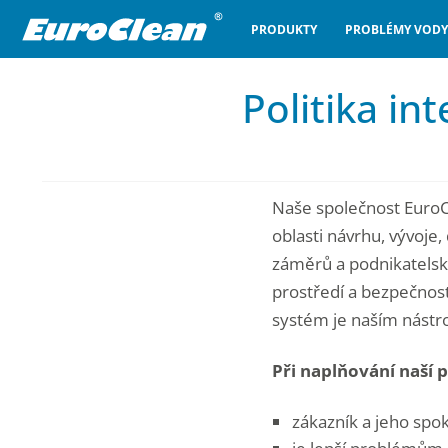
PRODUKTY
PROBLÉMY VODY
Politika i
Naše společnost EuroCl
oblasti návrhu, vývoje,
záměrů a podnikatelsk
prostředí a bezpečnosti
systém je naším nástr
Při naplňování naší
zákazník a jeho spo