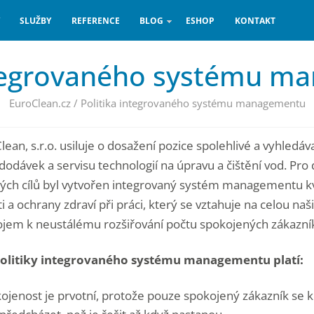
SLUŽBY
REFERENCE
BLOG
ESHOP
KONTAKT
ntegrovaného systému 
EuroClean.cz
/
Politika integrovaného systému managementu
ean, s.r.o. usiluje o dosažení pozice spolehlivé a vyhledáv
 dodávek a servisu technologií na úpravu a čištění vod. Pro
ých cílů byl vytvořen integrovaný systém managementu kva
 a ochrany zdraví při práci, který se vztahuje na celou naš
ojem k neustálému rozšiřování počtu spokojených zákazní
 politiky integrovaného systému managementu platí:
kojenost je prvotní, protože pouze spokojený zákazník se k