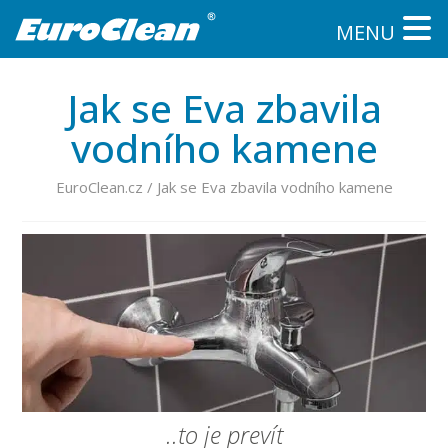
MENU
Jak se Eva zbavila
vodního kamene
EuroClean.cz
/
Jak se Eva zbavila vodního kamene
..to je prevít