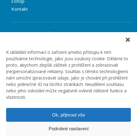
Eshop
Kontakt
Rubriky článků
Články
Podcast
K ukládání informací o zařízení a/nebo přístupu k nim
používáme technologie, jako jsou soubory cookie. Děláme to
Případové studie
proto, abychom zlepšili zážitek z prohlížení a zobrazovali
Realizované zakázky
(ne)personalizované reklamy. Souhlas s těmito technologiemi
Slovník
nám umožní zpracovávat údaje, jako je chování při prohlížení
Zaměstnání
nebo jedinečné ID na těchto stránkách. Neudělení souhlasu
nebo jeho odvolání může negativně ovlivnit některé funkce a
vlastnosti.
Ok, přijmout vše
Podrobné nastavení