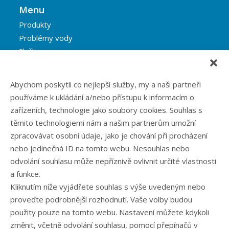
Menu
Produkty
Problémy vody
Služby
Reference
Blog
Abychom poskytli co nejlepší služby, my a naši partneři
Eshop
používáme k ukládání a/nebo přístupu k informacím o
Kontakt
zařízeních, technologie jako soubory cookies. Souhlas s
těmito technologiemi nám a našim partnerům umožní
zpracovávat osobní údaje, jako je chování při procházení
Rubriky článků
nebo jedinečná ID na tomto webu. Nesouhlas nebo
odvolání souhlasu může nepříznivě ovlivnit určité vlastnosti
Články
a funkce.
Podcast
Kliknutím níže vyjádřete souhlas s výše uvedeným nebo
Případové studie
proveďte podrobnější rozhodnutí. Vaše volby budou
Realizované zakázky
použity pouze na tomto webu. Nastavení můžete kdykoli
Slovník
změnit, včetně odvolání souhlasu, pomocí přepínačů v
Zaměstnání