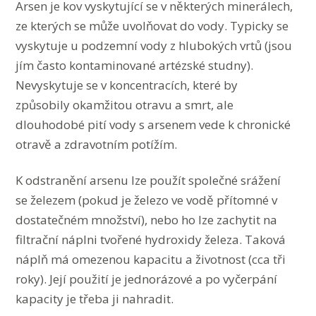
Arsen je kov vyskytující se v některých minerálech,
ze kterých se může uvolňovat do vody. Typicky se
vyskytuje u podzemní vody z hlubokých vrtů (jsou
jím často kontaminované artézské studny).
Nevyskytuje se v koncentracích, které by
způsobily okamžitou otravu a smrt, ale
dlouhodobé pití vody s arsenem vede k chronické
otravě a zdravotním potížím.
K odstranění arsenu lze použít společné srážení
se železem (pokud je železo ve vodě přítomné v
dostatečném množství), nebo ho lze zachytit na
filtrační náplni tvořené hydroxidy železa. Taková
náplň má omezenou kapacitu a životnost (cca tři
roky). Její použití je jednorázové a po vyčerpání
kapacity je třeba ji nahradit.