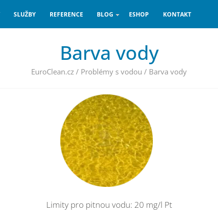
SLUŽBY
REFERENCE
BLOG
ESHOP
KONTAKT
Barva vody
EuroClean.cz
/
Problémy s vodou
/
Barva vody
Limity pro pitnou vodu: 20 mg/l Pt