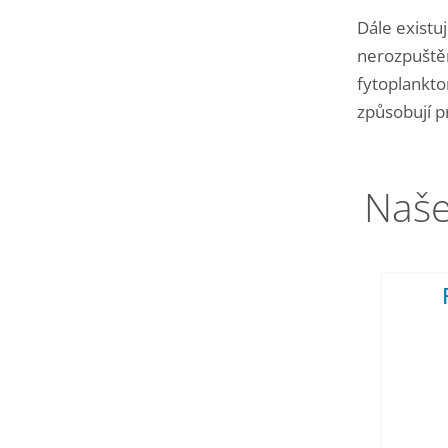
Dále existu
nerozpuštěn
fytoplankton
způsobují p
Naše