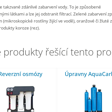
je takzvané zdánlivé zabarvení vody. To je způsobené
ými látkami a lze jej odstranit filtrací. Zelené zabarvení 
 (mikroskopické rostliny žijící ve vodě), oranžové či žluté 
rodukty koroze (rez).
 produkty řešící tento pr
Reverzní osmózy
Úpravny AquaCar