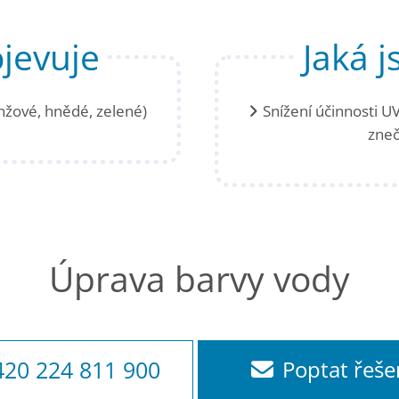
ojevuje
Jaká j
nžové, hnědé, zelené)
Snížení účinnosti UV
zneč
Úprava barvy vody
420 224 811 900
Poptat řeše