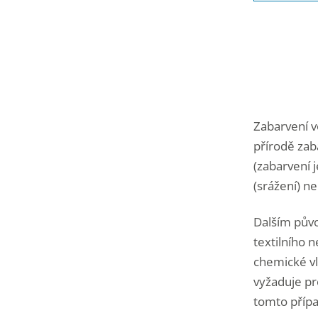
Zabarvení 
přírodě zab
(zabarvení 
(srážení) ne
Dalším půvo
textilního 
chemické vl
vyžaduje pr
tomto přípa