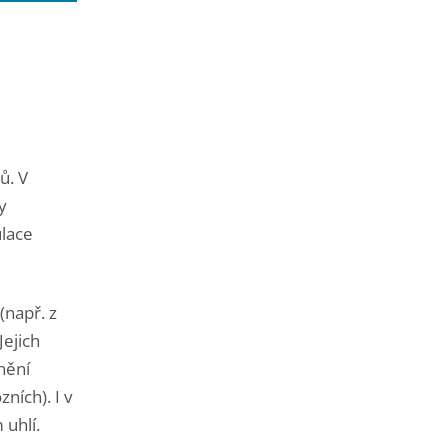
ů. V
y
ulace
(např. z
Jejich
nění
ních). I v
 uhlí.