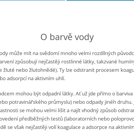
O barvě vody
vody může mít na svědomí mnoho velmi rozdílných původc
arvení způsobují nejčastěji rostlinné látky, takzvané humín
je žluté nebo žlutohnědé). Ty lze odstranit procesem koag
bo adsorpcí na aktivním uhlí.
dcem mohou být odpadní látky. Ať už jde přímo o barviva 
nebo potravinářského průmyslu) nebo odpady jinéh druhu. 
astnosti se mohou velmi lišit a najít vhodný způsob odstra
ovedení předběžných testů (laboratorních nebo poloprovoz
dě se však nejčastěji volí koagulace a adsorpce na aktivním