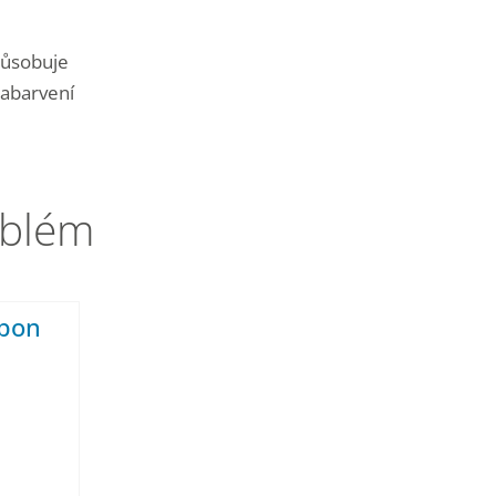
způsobuje
zabarvení
oblém
bon