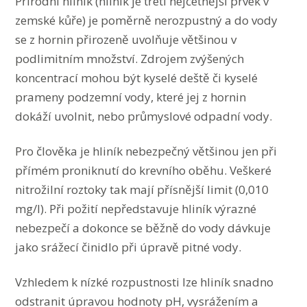
Přírodní hliník (hliník je třetí nejčetnější prvek v
zemské kůře) je poměrně nerozpustný a do vody
se z hornin přirozeně uvolňuje většinou v
podlimitním množství. Zdrojem zvýšených
koncentrací mohou být kyselé deště či kyselé
prameny podzemní vody, které jej z hornin
dokáží uvolnit, nebo průmyslové odpadní vody.
Pro člověka je hliník nebezpečný většinou jen při
přímém proniknutí do krevního oběhu. Veškeré
nitrožilní roztoky tak mají přísnější limit (0,010
mg/l). Při požití nepředstavuje hliník výrazné
nebezpečí a dokonce se běžně do vody dávkuje
jako srážecí činidlo při úpravě pitné vody.
Vzhledem k nízké rozpustnosti lze hliník snadno
odstranit úpravou hodnoty pH, vysrážením a