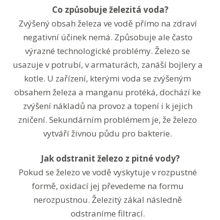
Co způsobuje železitá voda?
Zvýšený obsah železa ve vodě přímo na zdraví
negativní účinek nemá. Způsobuje ale často
výrazné technologické problémy. Železo se
usazuje v potrubí, v armaturách, zanáší bojlery a
kotle. U zařízení, kterými voda se zvýšeným
obsahem železa a manganu protéká, dochází ke
zvýšení nákladů na provoz a topení i k jejich
zničení. Sekundárním problémem je, že železo
vytváří živnou půdu pro bakterie.
Jak odstranit železo z pitné vody?
Pokud se železo ve vodě vyskytuje v rozpustné
formě, oxidací jej převedeme na formu
nerozpustnou. Železitý zákal následně
odstraníme filtrací.