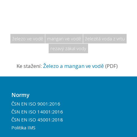
železo ve vodě
mangan ve vodě
železitá voda z vrtu
rezavý zákal vody
Ke stažení:
Železo a mangan ve vodě
(PDF)
Normy
ČSN EN ISO 9001:2016
ČSN EN ISO 14001:2016
ČSN EN ISO 45001:2018
Politika IMS