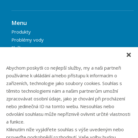
Menu
Produkty
Problémy vody
Služby
Reference
Blog
Abychom poskytli co nejlepší služby, my a naši partneři
Eshop
používáme k ukládání a/nebo přístupu k informacím o
Kontakt
zařízeních, technologie jako soubory cookies. Souhlas s
těmito technologiemi nám a našim partnerům umožní
zpracovávat osobní údaje, jako je chování při procházení
Rubriky článků
nebo jedinečná ID na tomto webu. Nesouhlas nebo
odvolání souhlasu může nepříznivě ovlivnit určité vlastnosti
Články
a funkce.
Podcast
Kliknutím níže vyjádřete souhlas s výše uvedeným nebo
Případové studie
proveďte podrobnější rozhodnutí. Vaše volby budou