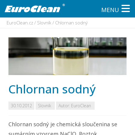
MENU
EuroClean.cz
/
Slovník
/
Chlornan sodný
Chlornan sodný
30.10.2012
Slovník
Autor:
EuroClean
Chlornan sodný je chemická sloučenina se
sumárním vzorcem NaClO. Roztok