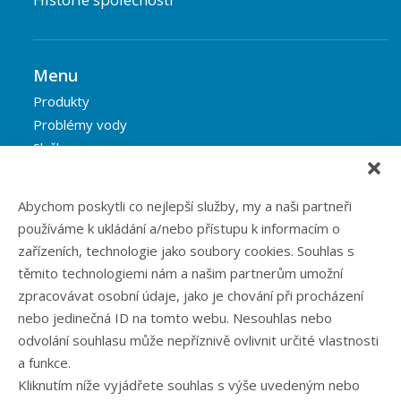
Menu
Produkty
Problémy vody
Služby
Reference
Blog
Abychom poskytli co nejlepší služby, my a naši partneři
Eshop
používáme k ukládání a/nebo přístupu k informacím o
Kontakt
zařízeních, technologie jako soubory cookies. Souhlas s
těmito technologiemi nám a našim partnerům umožní
zpracovávat osobní údaje, jako je chování při procházení
Rubriky článků
nebo jedinečná ID na tomto webu. Nesouhlas nebo
odvolání souhlasu může nepříznivě ovlivnit určité vlastnosti
Články
a funkce.
Podcast
Kliknutím níže vyjádřete souhlas s výše uvedeným nebo
Případové studie