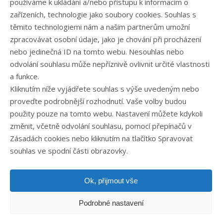
používáme k ukládání a/nebo přístupu k informacím o
Kontakt
zařízeních, technologie jako soubory cookies. Souhlas s
těmito technologiemi nám a našim partnerům umožní
zpracovávat osobní údaje, jako je chování při procházení
Rubriky článků
nebo jedinečná ID na tomto webu. Nesouhlas nebo
odvolání souhlasu může nepříznivě ovlivnit určité vlastnosti
Články
a funkce.
Podcast
Kliknutím níže vyjádřete souhlas s výše uvedeným nebo
Případové studie
proveďte podrobnější rozhodnutí. Vaše volby budou
Realizované zakázky
použity pouze na tomto webu. Nastavení můžete kdykoli
Slovník
změnit, včetně odvolání souhlasu, pomocí přepínačů v
Zaměstnání
Zásadách cookies nebo kliknutím na tlačítko Spravovat
souhlas ve spodní části obrazovky.
Ok, přijmout vše
Podrobné nastavení