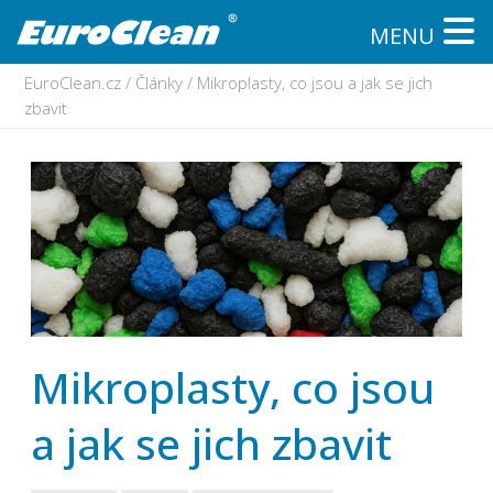
MENU
EuroClean.cz
/
Články
/
Mikroplasty, co jsou a jak se jich
zbavit
Mikroplasty, co jsou
a jak se jich zbavit