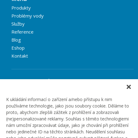
Produkty
Problémy vody
Služby
Reference
Blog
Eshop
Kontakt
Rubriky článků
Články
Podcast
K ukládání informací o zařízení a/nebo přístupu k nim
používáme technologie, jako jsou soubory cookie. Děláme to
Případové studie
proto, abychom zlepšili zážitek z prohlížení a zobrazovali
Realizované zakázky
(ne)personalizované reklamy. Souhlas s těmito technologiemi
Slovník
nám umožní zpracovávat údaje, jako je chování při prohlížení
Zaměstnání
nebo jedinečné ID na těchto stránkách. Neudělení souhlasu