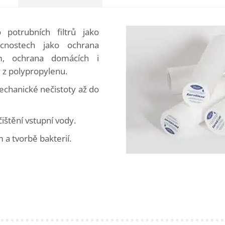
o potrubních filtrů jako
ácnostech jako ochrana
m, ochrana domácích i
 z polypropylenu.
 mechanické nečistoty až do
čištění vstupní vody.
a tvorbě bakterií.