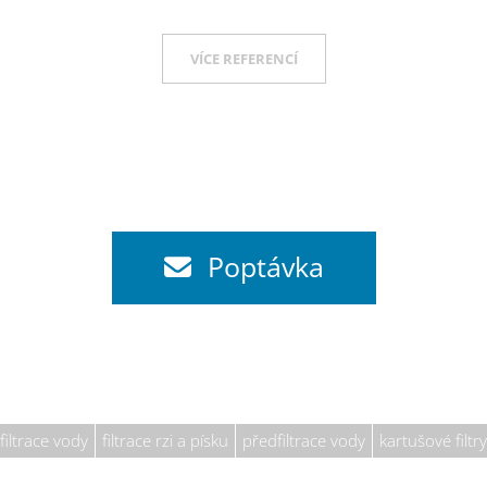
VÍCE REFERENCÍ
Poptávka
filtrace vody
filtrace rzi a písku
předfiltrace vody
kartušové filtry