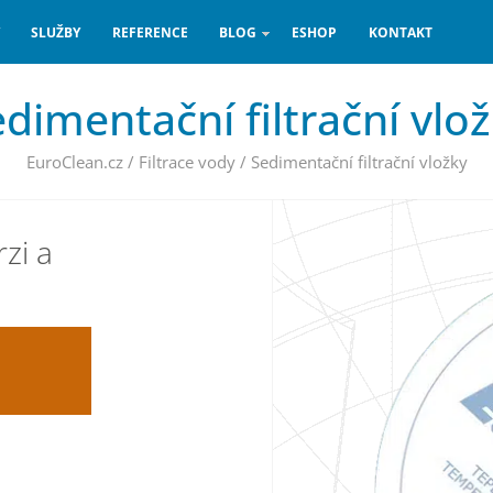
SLUŽBY
REFERENCE
BLOG
ESHOP
KONTAKT
dimentační filtrační vlo
EuroClean.cz
/
Filtrace vody
/
Sedimentační filtrační vložky
zi a