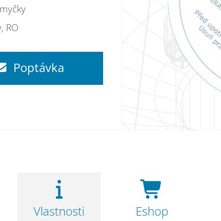
 myčky
y, RO
Poptávka
Vlastnosti
Eshop