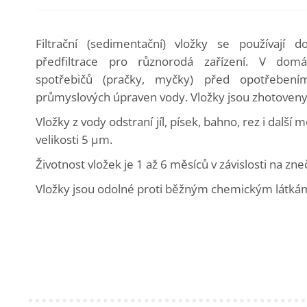
Filtrační (sedimentační) vložky se používají d
předfiltrace pro různorodá zařízení. V dom
spotřebičů (pračky, myčky) před opotřebení
průmyslových úpraven vody. Vložky jsou zhotoveny
Vložky z vody odstraní jíl, písek, bahno, rez i další
velikosti 5 µm.
Životnost vložek je 1 až 6 měsíců v závislosti na zne
Vložky jsou odolné proti běžným chemickým látkám 