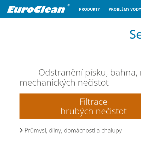
PRODUKTY
PROBLÉMY VODY
Se
Odstranění písku, bahna, r
mechanických nečistot
Filtrace
hrubých nečistot
Průmysl, dílny, domácnosti a chalupy