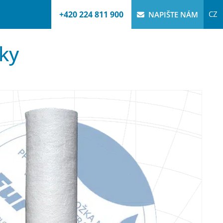
+420 224 811 900
CZ
NAPIŠTE NÁM
žky