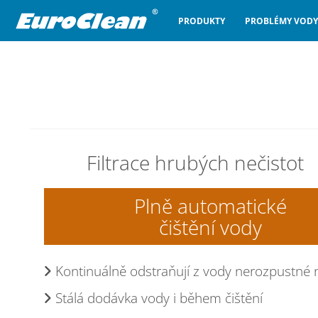
PRODUKTY
PROBLÉMY VODY
Filtrace hrubých nečistot
Plně automatické
čištění vody
Kontinuálně odstraňují z vody nerozpustné 
Stálá dodávka vody i během čištění