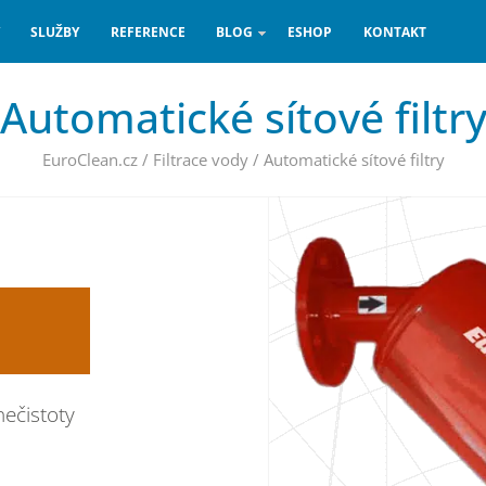
SLUŽBY
REFERENCE
BLOG
ESHOP
KONTAKT
Automatické sítové filtr
EuroClean.cz
/
Filtrace vody
/
Automatické sítové filtry
nečistoty