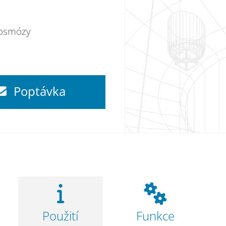
 osmózy
Poptávka
Použití
Funkce