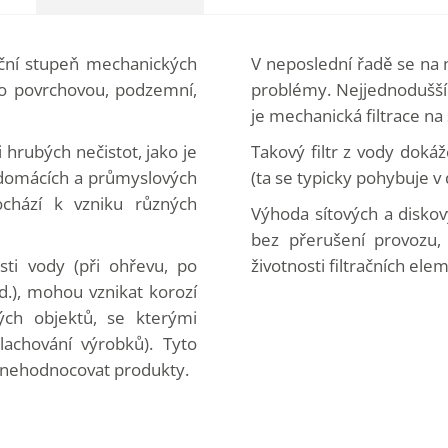
trační stupeň mechanických
V neposlední řadě se na 
 o povrchovou, podzemní,
problémy. Nejjednodušší 
je mechanická filtrace na 
 hrubých nečistot, jako je
Takový filtr z vody dokáže
 v domácích a průmyslových
(ta se typicky pohybuje v
dochází k vzniku různých
Výhoda sítových a diskový
bez přerušení provozu
ti vody (při ohřevu, po
životnosti filtračních elem
d.), mohou vznikat korozí
ých objektů, se kterými
lachování výrobků). Tyto
znehodnocovat produkty.