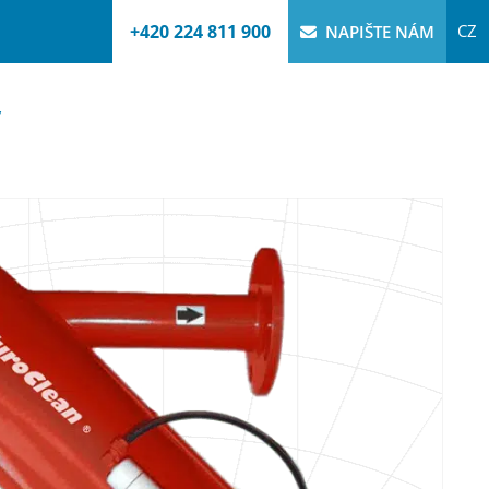
+420 224 811 900
CZ
NAPIŠTE NÁM
y