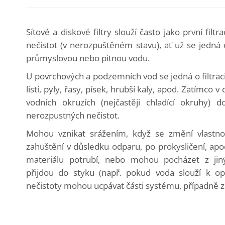
Sítové a diskové filtry slouží často jako první fil
nečistot (v nerozpuštěném stavu), ať už se jedná
průmyslovou nebo pitnou vodu.
U povrchových a podzemních vod se jedná o filtraci
listí, pyly, řasy, písek, hrubší kaly, apod. Zatímco
vodních okruzích (nejčastěji chladící okruhy) 
nerozpustných nečistot.
Mohou vznikat srážením, když se změní vlastnos
zahuštění v důsledku odparu, po prokysličení, apo
materiálu potrubí, nebo mohou pocházet z jin
přijdou do styku (např. pokud voda slouží k op
nečistoty mohou ucpávat části systému, případně 