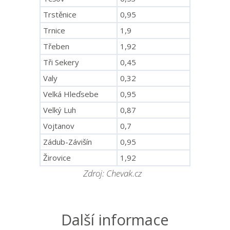
Trstěnice
0,95
Trnice
1,9
Třeben
1,92
Tři Sekery
0,45
Valy
0,32
Velká Hleďsebe
0,95
Velký Luh
0,87
Vojtanov
0,7
Zádub-Závišín
0,95
Žirovice
1,92
Zdroj: Chevak.cz
Další informace