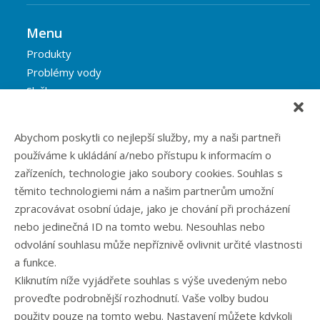
Menu
Produkty
Problémy vody
Služby
Reference
Blog
Abychom poskytli co nejlepší služby, my a naši partneři
Eshop
používáme k ukládání a/nebo přístupu k informacím o
Kontakt
zařízeních, technologie jako soubory cookies. Souhlas s
těmito technologiemi nám a našim partnerům umožní
zpracovávat osobní údaje, jako je chování při procházení
Rubriky článků
nebo jedinečná ID na tomto webu. Nesouhlas nebo
odvolání souhlasu může nepříznivě ovlivnit určité vlastnosti
Články
a funkce.
Podcast
Kliknutím níže vyjádřete souhlas s výše uvedeným nebo
Případové studie
proveďte podrobnější rozhodnutí. Vaše volby budou
Realizované zakázky
použity pouze na tomto webu. Nastavení můžete kdykoli
Slovník