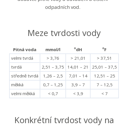
odpadních vod.
Meze tvrdosti vody
o
o
Pitná voda
mmol/l
dH
F
velmi tvrdá
> 3,76
> 21,01
> 37,51
tvrdá
2,51 – 3,75
14,01 – 21
25,01 – 37,5
středně tvrdá
1,26 – 2,5
7,01 – 14
12,51 – 25
měkká
0,7 – 1,25
3,9 – 7
7 – 12,5
velmi měkká
< 0,7
< 3,9
< 7
Konkrétní tvrdost vody na