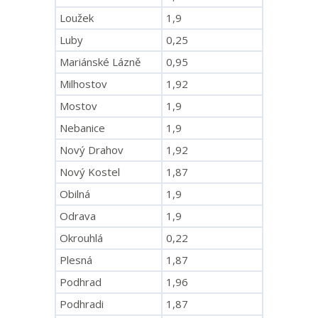
Loužek
1,9
Luby
0,25
Mariánské Lázně
0,95
Milhostov
1,92
Mostov
1,9
Nebanice
1,9
Nový Drahov
1,92
Nový Kostel
1,87
Obilná
1,9
Odrava
1,9
Okrouhlá
0,22
Plesná
1,87
Podhrad
1,96
Podhradi
1,87