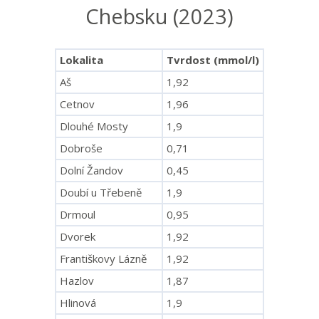
Chebsku (2023)
Lokalita
Tvrdost (mmol/l)
Aš
1,92
Cetnov
1,96
Dlouhé Mosty
1,9
Dobroše
0,71
Dolní Žandov
0,45
Doubí u Třebeně
1,9
Drmoul
0,95
Dvorek
1,92
Františkovy Lázně
1,92
Hazlov
1,87
Hlinová
1,9