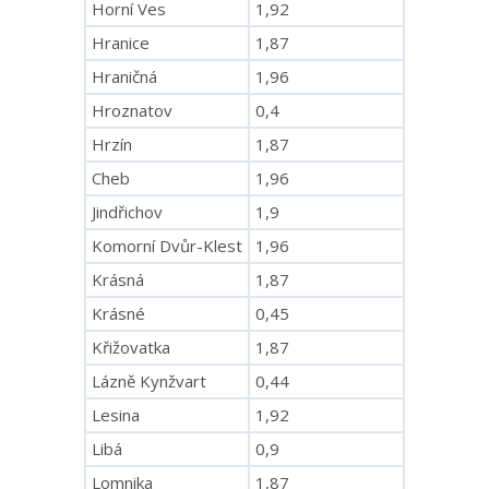
Horní Ves
1,92
Hranice
1,87
Hraničná
1,96
Hroznatov
0,4
Hrzín
1,87
Cheb
1,96
Jindřichov
1,9
Komorní Dvůr-Klest
1,96
Krásná
1,87
Krásné
0,45
Křižovatka
1,87
Lázně Kynžvart
0,44
Lesina
1,92
Libá
0,9
Lomnika
1,87