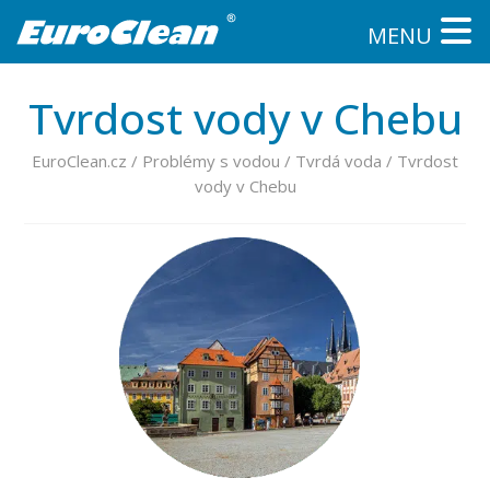
MENU
Tvrdost vody v Chebu
EuroClean.cz
/
Problémy s vodou
/
Tvrdá voda
/
Tvrdost
vody v Chebu