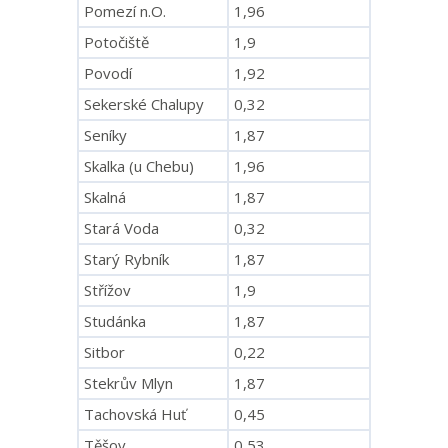
Pomezí n.O.
1,96
Potočiště
1,9
Povodí
1,92
Sekerské Chalupy
0,32
Seníky
1,87
Skalka (u Chebu)
1,96
Skalná
1,87
Stará Voda
0,32
Starý Rybník
1,87
Střížov
1,9
Studánka
1,87
Sitbor
0,22
Stekrův Mlyn
1,87
Tachovská Huť
0,45
Těšov
0,53