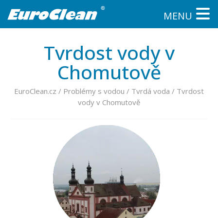
MENU
Tvrdost vody v
Chomutově
EuroClean.cz
/
Problémy s vodou
/
Tvrdá voda
/
Tvrdost
vody v Chomutově