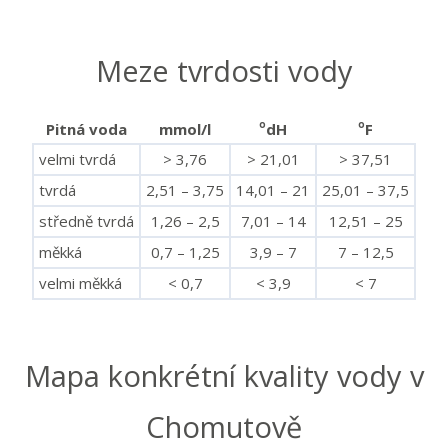
Meze tvrdosti vody
o
o
Pitná voda
mmol/l
dH
F
velmi tvrdá
> 3,76
> 21,01
> 37,51
tvrdá
2,51 – 3,75
14,01 – 21
25,01 – 37,5
středně tvrdá
1,26 – 2,5
7,01 – 14
12,51 – 25
měkká
0,7 – 1,25
3,9 – 7
7 – 12,5
velmi měkká
< 0,7
< 3,9
< 7
Mapa konkrétní kvality vody v
Chomutově