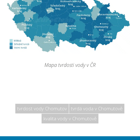
Mapa tvrdosti vody v ČR
tvrdost vody Chomutov
tvrdá voda v Chomutově
kvalita vody v Chomutově