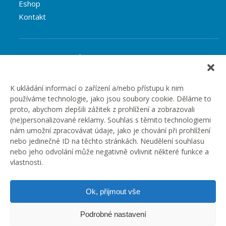
Eshop
Kontakt
Rubriky článků
Články
Podcast
K ukládání informací o zařízení a/nebo přístupu k nim
používáme technologie, jako jsou soubory cookie. Děláme to
Případové studie
proto, abychom zlepšili zážitek z prohlížení a zobrazovali
Realizované zakázky
(ne)personalizované reklamy. Souhlas s těmito technologiemi
Slovník
nám umožní zpracovávat údaje, jako je chování při prohlížení
Zaměstnání
nebo jedinečné ID na těchto stránkách. Neudělení souhlasu
nebo jeho odvolání může negativně ovlivnit některé funkce a
vlastnosti.
Ok, přijmout vše
Podrobné nastavení