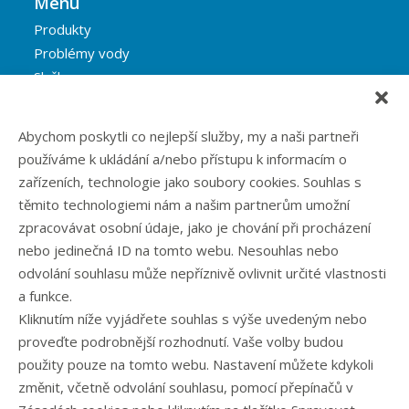
Menu
Produkty
Problémy vody
Služby
Reference
Blog
Abychom poskytli co nejlepší služby, my a naši partneři
Eshop
používáme k ukládání a/nebo přístupu k informacím o
Kontakt
zařízeních, technologie jako soubory cookies. Souhlas s
těmito technologiemi nám a našim partnerům umožní
zpracovávat osobní údaje, jako je chování při procházení
Rubriky článků
nebo jedinečná ID na tomto webu. Nesouhlas nebo
odvolání souhlasu může nepříznivě ovlivnit určité vlastnosti
Články
a funkce.
Podcast
Kliknutím níže vyjádřete souhlas s výše uvedeným nebo
Případové studie
proveďte podrobnější rozhodnutí. Vaše volby budou
Realizované zakázky
použity pouze na tomto webu. Nastavení můžete kdykoli
Slovník
změnit, včetně odvolání souhlasu, pomocí přepínačů v
Zaměstnání