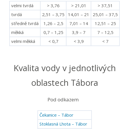
velmi tvrdá
> 3,76
> 21,01
> 37,51
tvrdá
2,51 – 3,75
14,01 – 21
25,01 – 37,5
středně tvrdá
1,26 – 2,5
7,01 – 14
12,51 – 25
měkká
0,7 – 1,25
3,9 – 7
7 – 12,5
velmi měkká
< 0,7
< 3,9
< 7
Kvalita vody v jednotlivých
oblastech Tábora
Pod odkazem
Čekanice – Tábor
Stoklasná Lhota – Tábor