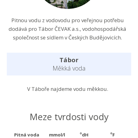
Pitnou vodu z vodovodu pro veřejnou potřebu
dodává pro Tábor ČEVAK a.s., vodohospodářská
společnost se sídlem v Českých Budějovicích.
Tábor
Měkká voda
V Táboře najdeme vodu měkkou.
Meze tvrdosti vody
o
o
Pitná voda
mmol/l
dH
F