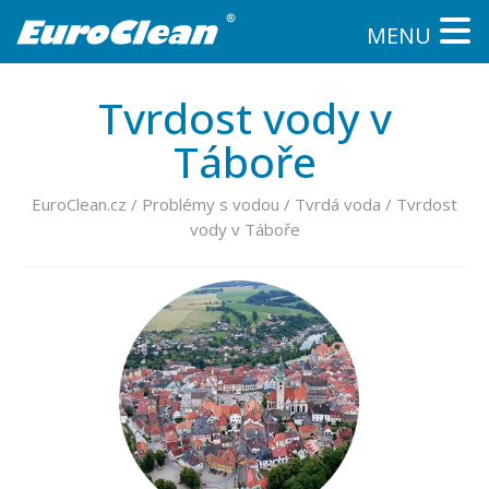
MENU
Tvrdost vody v
Táboře
EuroClean.cz
/
Problémy s vodou
/
Tvrdá voda
/
Tvrdost
vody v Táboře