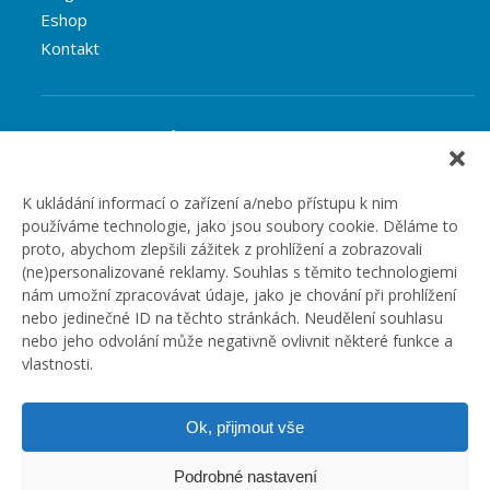
Eshop
Kontakt
Rubriky článků
Články
Podcast
K ukládání informací o zařízení a/nebo přístupu k nim
používáme technologie, jako jsou soubory cookie. Děláme to
Případové studie
proto, abychom zlepšili zážitek z prohlížení a zobrazovali
Realizované zakázky
(ne)personalizované reklamy. Souhlas s těmito technologiemi
Slovník
nám umožní zpracovávat údaje, jako je chování při prohlížení
Zaměstnání
nebo jedinečné ID na těchto stránkách. Neudělení souhlasu
nebo jeho odvolání může negativně ovlivnit některé funkce a
vlastnosti.
Ok, přijmout vše
Podrobné nastavení