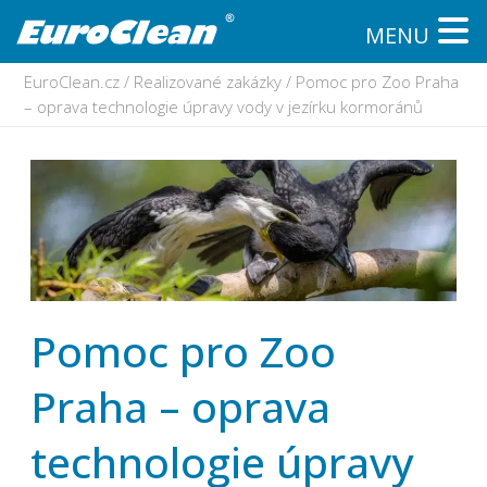
MENU
EuroClean.cz
/
Realizované zakázky
/
Pomoc pro Zoo Praha
– oprava technologie úpravy vody v jezírku kormoránů
Pomoc pro Zoo
Praha – oprava
technologie úpravy