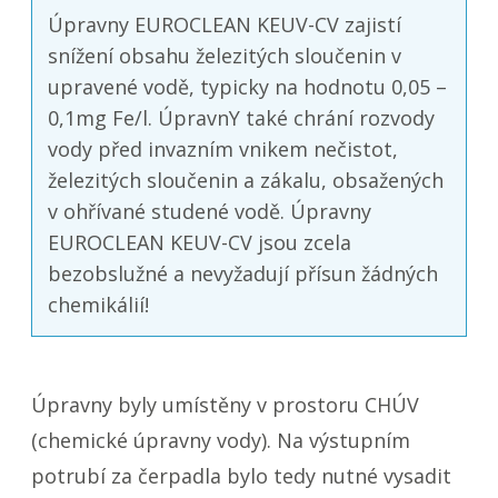
Úpravny EUROCLEAN KEUV-CV zajistí
snížení obsahu železitých sloučenin v
upravené vodě, typicky na hodnotu 0,05 –
0,1mg Fe/l. ÚpravnY také chrání rozvody
vody před invazním vnikem nečistot,
železitých sloučenin a zákalu, obsažených
v ohřívané studené vodě. Úpravny
EUROCLEAN KEUV-CV jsou zcela
bezobslužné a nevyžadují přísun žádných
chemikálií!
Úpravny byly umístěny v prostoru CHÚV
(chemické úpravny vody). Na výstupním
potrubí za čerpadla bylo tedy nutné vysadit