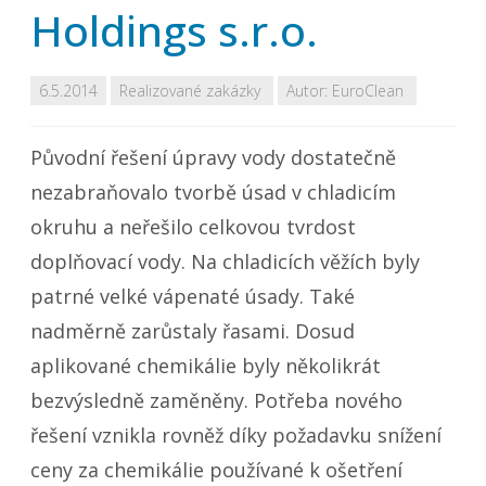
Holdings s.r.o.
6.5.2014
Realizované zakázky
Autor:
EuroClean
Původní řešení úpravy vody dostatečně
nezabraňovalo tvorbě úsad v chladicím
okruhu a neřešilo celkovou tvrdost
doplňovací vody. Na chladicích věžích byly
patrné velké vápenaté úsady. Také
nadměrně zarůstaly řasami. Dosud
aplikované chemikálie byly několikrát
bezvýsledně zaměněny. Potřeba nového
řešení vznikla rovněž díky požadavku snížení
ceny za chemikálie používané k ošetření