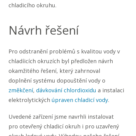
chladicího okruhu.
Návrh řešení
Pro odstranění problémů s kvalitou vody v
chladíicích okruzích byl předložen návrh
okamžitého řešení, který zahrnoval
doplnění systému dopouštění vody o
změkčení
,
dávkování chlordioxidu
a instalaci
elektrolytických
úpraven chladicí vody
.
Uvedené zařízení jsme navrhli instalovat
pro otevřený chladicí okruh i pro uzavřený
okruh ledové vody. Výhodou našeho řešení