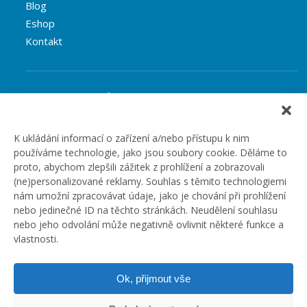
Blog
Eshop
Kontakt
Rubriky článků
Články
Podcast
K ukládání informací o zařízení a/nebo přístupu k nim
používáme technologie, jako jsou soubory cookie. Děláme to
Případové studie
proto, abychom zlepšili zážitek z prohlížení a zobrazovali
Realizované zakázky
(ne)personalizované reklamy. Souhlas s těmito technologiemi
Slovník
nám umožní zpracovávat údaje, jako je chování při prohlížení
Zaměstnání
nebo jedinečné ID na těchto stránkách. Neudělení souhlasu
nebo jeho odvolání může negativně ovlivnit některé funkce a
vlastnosti.
Ok, přijmout vše