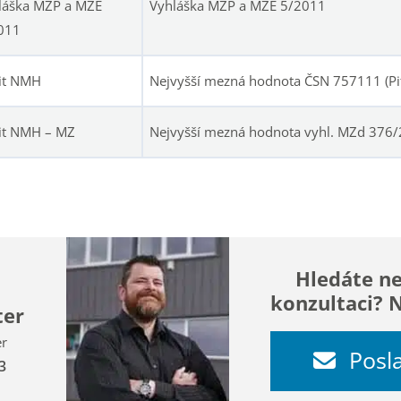
láška MŽP a MZE
Vyhláška MŽP a MZE 5/2011
011
it NMH
Nejvyšší mezná hodnota ČSN 757111 (Pi
it NMH – MZ
Nejvyšší mezná hodnota vyhl. MZd 376/2
Hledáte n
konzultaci? 
ter
er
Posl
3