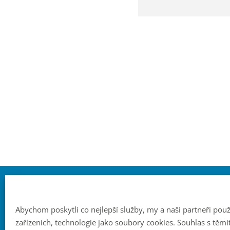
Normy
Menu
ČSN EN ISO 9001:2016
Produkty
Abychom poskytli co nejlepší služby, my a naši partneři po
ČSN EN ISO 14001:2016
Problémy vody
zařízeních, technologie jako soubory cookies. Souhlas s t