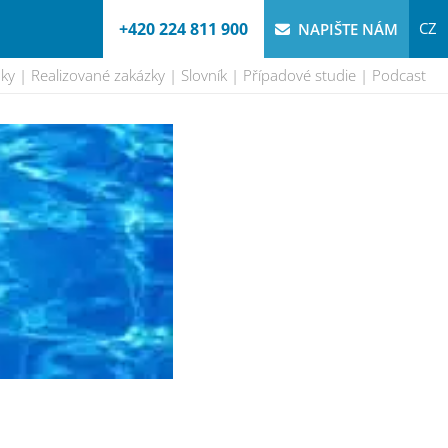
+420 224 811 900
CZ
NAPIŠTE NÁM
nky
Realizované zakázky
Slovník
Případové studie
Podcast