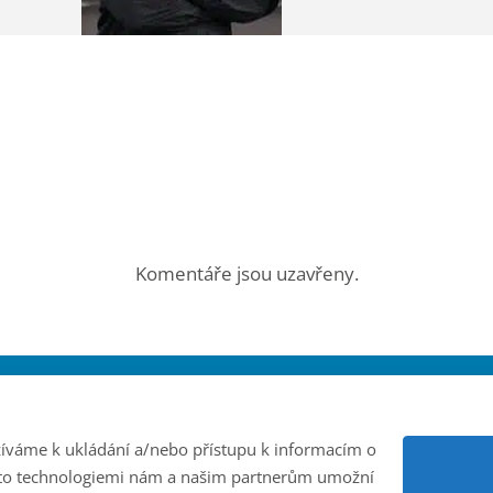
Komentáře jsou uzavřeny.
Rubriky článků
Články
užíváme k ukládání a/nebo přístupu k informacím o
Podcast
ěmito technologiemi nám a našim partnerům umožní