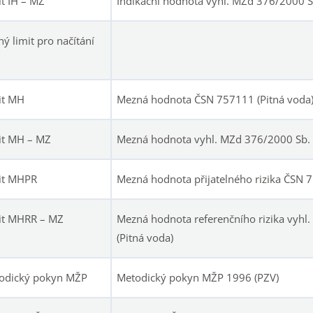
it IH – MZ
Indikační hodnota vyhl. MZd 376/2000 Sb
ý limit pro načítání
it MH
Mezná hodnota ČSN 757111 (Pitná voda
it MH – MZ
Mezná hodnota vyhl. MZd 376/2000 Sb. (
it MHPR
Mezná hodnota přijatelného rizika ČSN 7
it MHRR – MZ
Mezná hodnota referenčního rizika vyhl
(Pitná voda)
odický pokyn MŽP
Metodický pokyn MŽP 1996 (PZV)