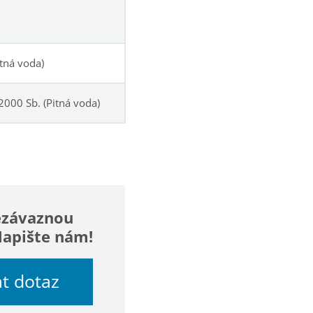
tná voda)
000 Sb. (Pitná voda)
ezávaznou
Napište nám!
at dotaz