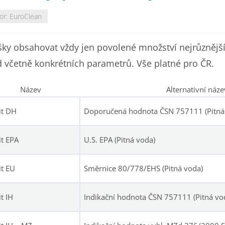
or:
EuroClean
ky obsahovat vždy jen povolené množství nejrůznější
d včetně konkrétních parametrů. Vše platné pro ČR.
Název
Alternativní náze
it DH
Doporučená hodnota ČSN 757111 (Pitná
it EPA
U.S. EPA (Pitná voda)
it EU
Směrnice 80/778/EHS (Pitná voda)
t IH
Indikační hodnota ČSN 757111 (Pitná vo