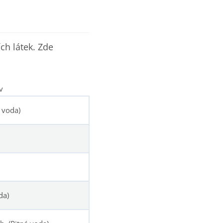
ch látek. Zde
v
 voda)
da)