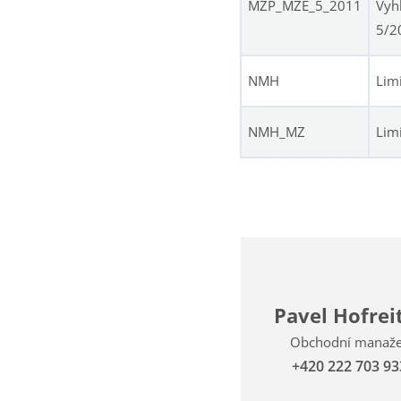
MZP_MZE_5_2011
Vyh
5/2
NMH
Lim
NMH_MZ
Lim
Pavel Hofrei
Obchodní manaž
+420 222 703 93