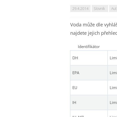
29.4.2014
Slovník
Aut
Voda může dle vyhláš
najdete jejich přehle
Identifikátor
DH
Lim
EPA
Lim
EU
Lim
IH
Limi