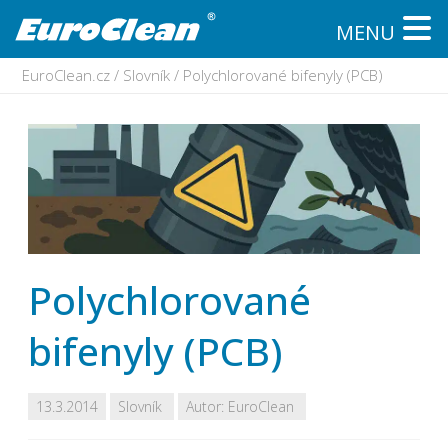
MENU
EuroClean.cz
/
Slovník
/
Polychlorované bifenyly (PCB)
Polychlorované
bifenyly (PCB)
13.3.2014
Slovník
Autor:
EuroClean