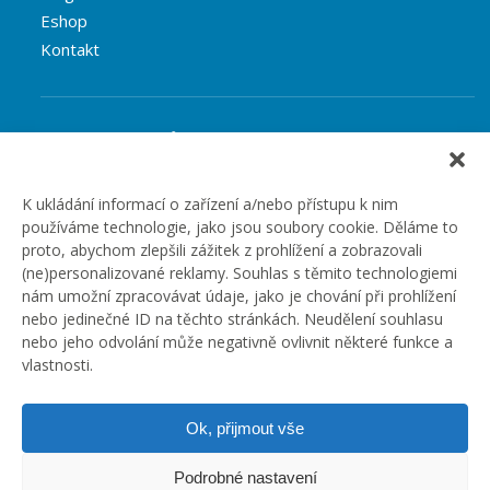
Eshop
Kontakt
Rubriky článků
Články
Podcast
K ukládání informací o zařízení a/nebo přístupu k nim
používáme technologie, jako jsou soubory cookie. Děláme to
Případové studie
proto, abychom zlepšili zážitek z prohlížení a zobrazovali
Realizované zakázky
(ne)personalizované reklamy. Souhlas s těmito technologiemi
Slovník
nám umožní zpracovávat údaje, jako je chování při prohlížení
Zaměstnání
nebo jedinečné ID na těchto stránkách. Neudělení souhlasu
nebo jeho odvolání může negativně ovlivnit některé funkce a
vlastnosti.
Ok, přijmout vše
Podrobné nastavení