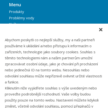
Menu
Produkty
Problémy vody
Služby
Reference
Blog
Abychom poskytli co nejlepší služby, my a naši partneři
Eshop
používáme k ukládání a/nebo přístupu k informacím o
Kontakt
zařízeních, technologie jako soubory cookies. Souhlas s
těmito technologiemi nám a našim partnerům umožní
zpracovávat osobní údaje, jako je chování při procházení
Rubriky článků
nebo jedinečná ID na tomto webu. Nesouhlas nebo
odvolání souhlasu může nepříznivě ovlivnit určité vlastnosti
Články
a funkce.
Podcast
Kliknutím níže vyjádřete souhlas s výše uvedeným nebo
Případové studie
proveďte podrobnější rozhodnutí. Vaše volby budou
Realizované zakázky
použity pouze na tomto webu. Nastavení můžete kdykoli
Slovník
změnit, včetně odvolání souhlasu, pomocí přepínačů v
Zaměstnání