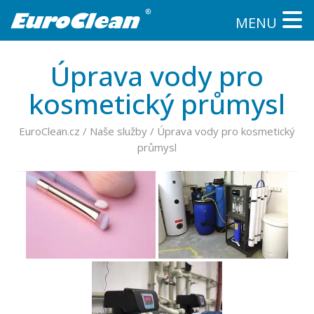
MENU
Úprava vody pro
kosmetický průmysl
EuroClean.cz
/
Naše služby
/
Úprava vody pro kosmetický
průmysl