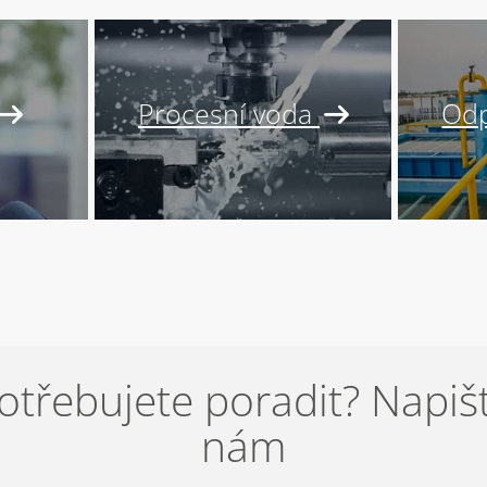
Procesní voda
Odp
otřebujete poradit? Napiš
nám