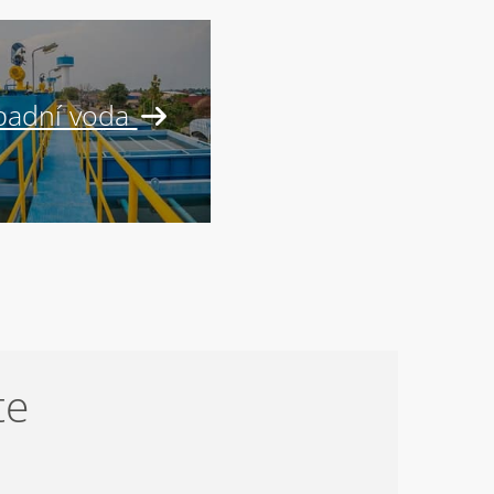
adní voda
te