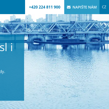
+420 224 811 900
CZ
NAPIŠTE NÁM
l i
dy.