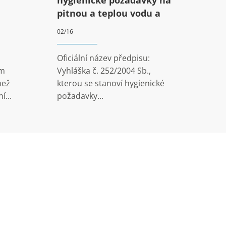
pitnou a teplou vodu a
četnost a rozsah kontroly
02/16
pitné vody
Oficiální název předpisu:
ám
Vyhláška č. 252/2004 Sb.,
než
kterou se stanoví hygienické
í...
požadavky...