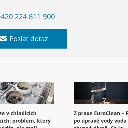
+420 224 811 900
Poslat dotaz
ze v chladicích
Z praxe EuroClean – 
zích: problém, který
po úpravě vody voda
vidět, ale stojí
chutná divně. Co je