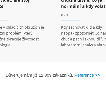
ze
normální a kdy volat
servis
03/16
 v chladících okruzích je
Kdy zachovat klid a kdy
zní problém, který
naopak zpozornět Co n
čně zkracuje životnost
chuť a pach řeknou dřív 
logie...
laboratorní analýza Aktivn
Důvěřuje nám již 12,309 zákazníků.
Reference >>