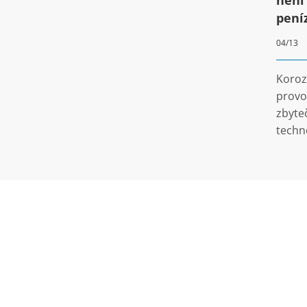
pení
04/13
Koroze
provo
zbyte
techno