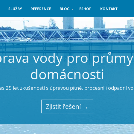
SLUŽBY
REFERENCE
BLOG
ESHOP
KONTAKT
rava vody pro průmys
domácnosti
es 25 let zkušeností s úpravou pitné, procesní i odpadní vo
Zjistit řešení →