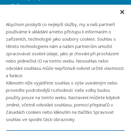
Služby
Reference
Blog
Abychom poskytli co nejlepší služby, my a naši partneři
Eshop
používáme k ukládání a/nebo přístupu k informacím o
Kontakt
zařízeních, technologie jako soubory cookies. Souhlas s
těmito technologiemi nám a našim partnerům umožní
zpracovávat osobní údaje, jako je chování při procházení
Rubriky článků
nebo jedinečná ID na tomto webu. Nesouhlas nebo
odvolání souhlasu může nepříznivě ovlivnit určité vlastnosti
Články
a funkce.
Podcast
Kliknutím níže vyjádřete souhlas s výše uvedeným nebo
Případové studie
proveďte podrobnější rozhodnutí. Vaše volby budou
Realizované zakázky
použity pouze na tomto webu. Nastavení můžete kdykoli
Slovník
změnit, včetně odvolání souhlasu, pomocí přepínačů v
Zaměstnání
Zásadách cookies nebo kliknutím na tlačítko Spravovat
souhlas ve spodní části obrazovky.