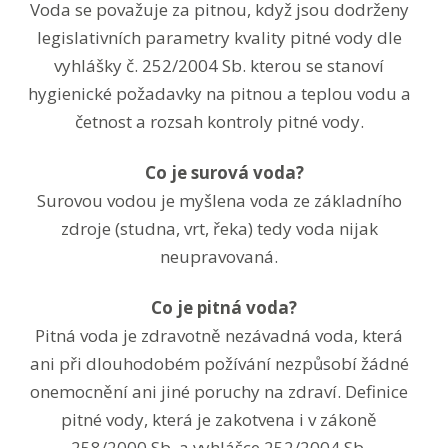
Voda se považuje za pitnou, když jsou dodrženy
legislativních parametry kvality pitné vody dle
vyhlášky č. 252/2004 Sb. kterou se stanoví
hygienické požadavky na pitnou a teplou vodu a
četnost a rozsah kontroly pitné vody.
Co je surová voda?
Surovou vodou je myšlena voda ze základního
zdroje (studna, vrt, řeka) tedy voda nijak
neupravovaná.
Co je pitná voda?
Pitná voda je zdravotně nezávadná voda, která
ani při dlouhodobém požívání nezpůsobí žádné
onemocnění ani jiné poruchy na zdraví. Definice
pitné vody, která je zakotvena i v zákoně
258/2000 Sb. a vyhlášce 252/2004 Sb.