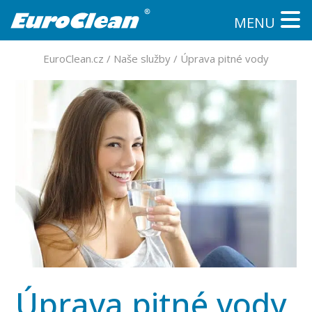
MENU
EuroClean.cz
/
Naše služby
/
Úprava pitné vody
Úprava pitné vody