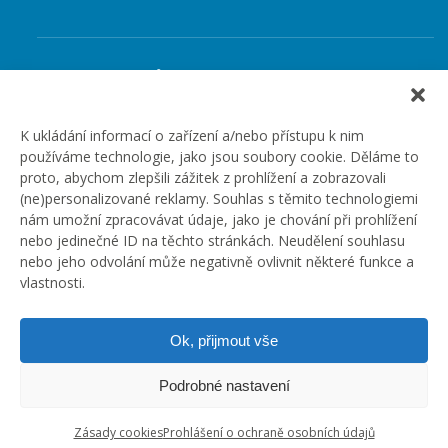
Rubriky článků
Články
Podcast
K ukládání informací o zařízení a/nebo přístupu k nim
používáme technologie, jako jsou soubory cookie. Děláme to
Případové studie
proto, abychom zlepšili zážitek z prohlížení a zobrazovali
Realizované zakázky
(ne)personalizované reklamy. Souhlas s těmito technologiemi
Slovník
nám umožní zpracovávat údaje, jako je chování při prohlížení
Zaměstnání
nebo jedinečné ID na těchto stránkách. Neudělení souhlasu
nebo jeho odvolání může negativně ovlivnit některé funkce a
vlastnosti.
Ok, přijmout vše
Podrobné nastavení
Zásady cookies
Prohlášení o ochraně osobních údajů