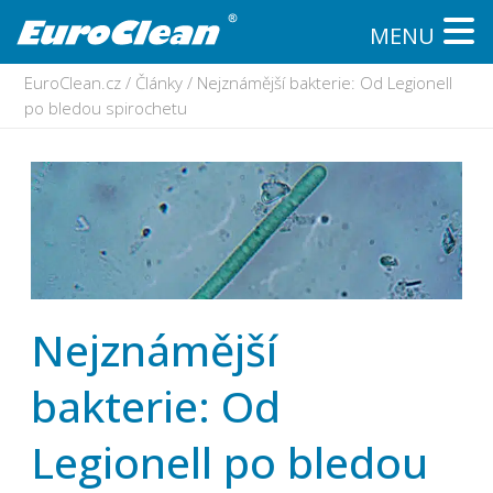
MENU
EuroClean.cz
/
Články
/
Nejznámější bakterie: Od Legionell
po bledou spirochetu
Nejznámější
bakterie: Od
Legionell po bledou