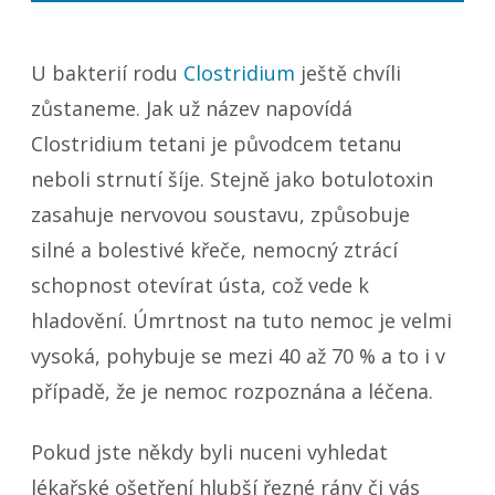
přehrávač
U bakterií rodu
Clostridium
ještě chvíli
zůstaneme. Jak už název napovídá
Clostridium tetani
je původcem tetanu
neboli strnutí šíje. Stejně jako botulotoxin
zasahuje nervovou soustavu, způsobuje
silné a bolestivé křeče, nemocný ztrácí
schopnost otevírat ústa, což vede k
hladovění. Úmrtnost na tuto nemoc je velmi
vysoká, pohybuje se mezi 40 až 70 % a to i v
případě, že je nemoc rozpoznána a léčena.
Pokud jste někdy byli nuceni vyhledat
lékařské ošetření hlubší řezné rány či vás