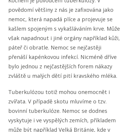
Kochem je původcem tuberkulózy. V
povědomí většiny z nás je zafixována jako
nemoc, která napadá plíce a projevuje se
kašlem spojeným s vykašláváním krve. Může
však napadnout i jiné orgány například kůži,
páteř či obratle. Nemoc se nejčastěji
přenáší kapénkovou infekcí. Nicméně dříve
bylo jednou z nejčastějších forem nákazy
zvláště u malých dětí pití kravského mléka.
Tuberkulózou totiž mohou onemocnět i
zvířata. V případě skotu mluvíme o tzv.
bovinní tuberkulóze. Nemoc se dodnes
vyskytuje i ve vyspělých zemích, příkladem
může být například Velká Británie, kde v