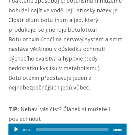
I bakterie způsobující botulismum můžeme
bohužel najít ve vodě. Její latinský název je
Clostridium botulinum
a jed, který
produkuje, se jmenuje botulotoxin.
Botulotoxin útočí na nervový systém a smrt
nastává většinou v důsledku ochrnutí
dýchacího svalstva a hypoxie (tedy
nedostatku kyslíku v metabolismu).
Botulotoxin představuje jeden z
nejnebezpečnějších jedů vůbec.
TIP:
Nebaví vás číst? Článek si můžete i
poslechnout
Audio
00:00
00:00