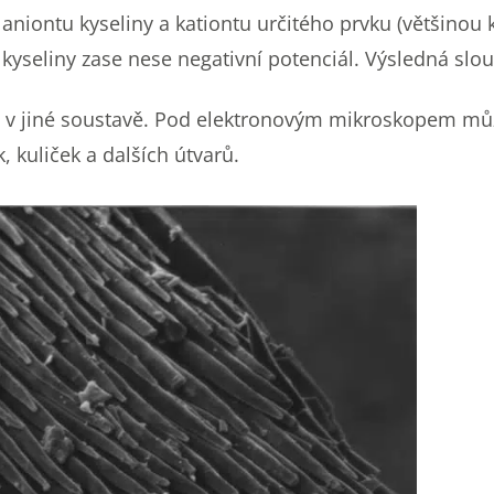
aniontu kyseliny a kationtu určitého prvku (většinou k
 kyseliny zase nese negativní potenciál. Výsledná slou
je v jiné soustavě. Pod elektronovým mikroskopem mů
k, kuliček a dalších útvarů.