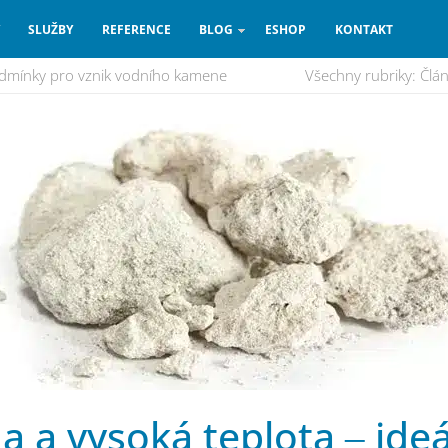
SLUŽBY
REFERENCE
BLOG
ESHOP
KONTAKT
podmínky pro vznik vodního kamene
Všechny rubriky:
Člá
a a vysoká teplota ‒ ideá