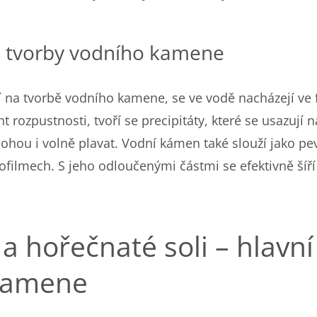
 tvorby vodního kamene
ejí na tvorbě vodního kamene, se ve vodě nacházejí ve
t rozpustnosti, tvoří se precipitáty, které se usazují 
ohou i volně plavat. Vodní kámen také slouží jako pe
iofilmech. S jeho odloučenými částmi se efektivně šíř
a hořečnaté soli – hlavní
kamene