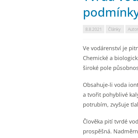
podmínky
8.8.2021
Články
Auto
Ve vodárenství je pi
Chemické a biologické
široké pole působnos
Obsahuje-li voda iont
a tvořit pohyblivé k
potrubím, zvyšuje tla
Člověka pití tvrdé vo
prospěšná. Nadměrně 