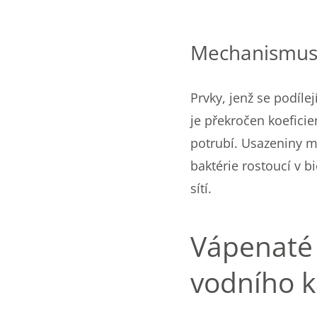
Mechanismus
Prvky, jenž se podíl
je překročen koeficien
potrubí. Usazeniny m
baktérie rostoucí v b
sítí.
Vápenaté 
vodního 