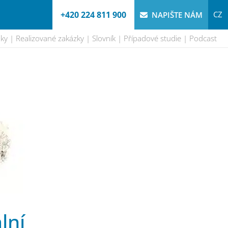
+420 224 811 900
CZ
NAPIŠTE NÁM
nky
Realizované zakázky
Slovník
Případové studie
Podcast
lní