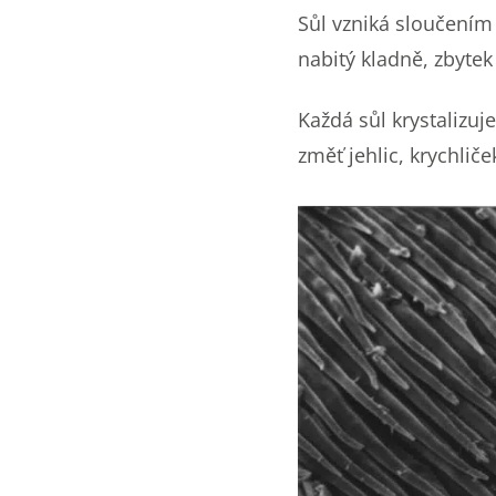
Sůl vzniká sloučením 
nabitý kladně, zbytek
Každá sůl krystalizu
změť jehlic, krychliče