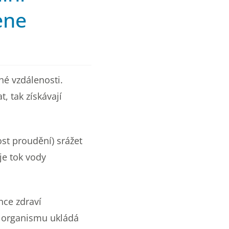
ene
hé vzdálenosti.
, tak získávají
st proudění) srážet
je tok vody
nce zdraví
v organismu ukládá