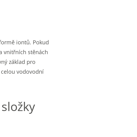
 formě iontů. Pokud
na vnitřních stěnách
vný základ pro
í celou vodovodní
 složky