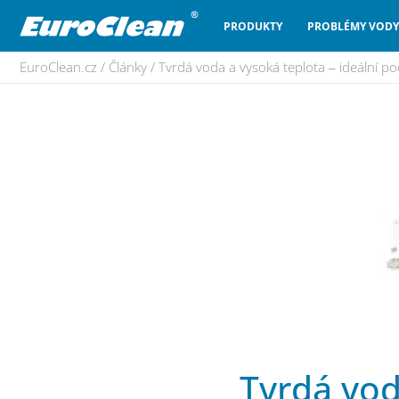
PRODUKTY
PROBLÉMY VODY
EuroClean.cz
/
Články
/
Tvrdá voda a vysoká teplota ‒ ideální 
Tvrdá vod