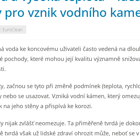
 pro vznik vodního kam
r:
EuroClean
tná voda ke koncovému uživateli často vedená na dlou
 pochody, které mohou její kvalitu významně snižovat
ti.
y, začnou se tyto při změně podmínek (teplota, rychlo
aly nebo se usazovat. Vzniká vodní kámen, který omezu
k na jeho stěny a přispívá ke korozi.
dy nijak zvlášť neomezuje. Ta přiměřeně tvrdá je doko
tvrdá však už lidské zdraví ohrozit může, neboť se 