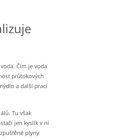
lizuje
á voda. Čím je voda
tnost průtokových
mýdlo a další prací
lů. Tu však
tačí jen kyslík v ní
ozpuštěné plyny