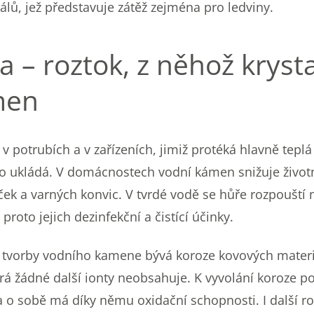
lů, jež představuje zátěž zejména pro ledviny.
 – roztok, z něhož krysta
men
 v potrubích a v zařízeních, jimiž protéká hlavně tepl
e ho ukládá. V domácnostech vodní kámen snižuje živo
ek a varných konvic. V tvrdé vodě se hůře rozpouští 
 proto jejich dezinfekční a čistící účinky.
vorby vodního kamene bývá koroze kovových materiá
rá žádné další ionty neobsahuje. K vyvolání koroze pos
o sobě má díky němu oxidační schopnosti. I další r