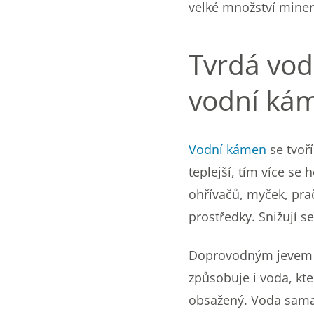
velké množství minerá
Tvrdá voda
vodní ká
Vodní kámen
se tvoří
teplejší, tím více s
ohřívačů, myček, prač
prostředky. Snižují se
Doprovodným jevem t
způsobuje i voda, kte
obsažený. Voda sama 