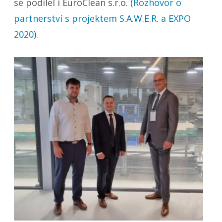
se podílel i EuroClean s.r.o. (
Rozhovor o
partnerství s projektem S.A.W.E.R. a EXPO
2020
).