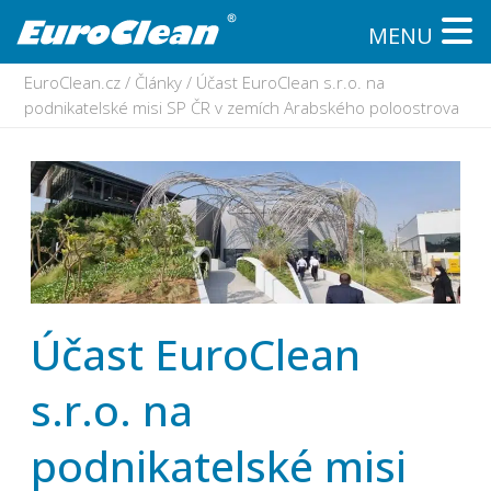
MENU
EuroClean.cz
/
Články
/
Účast EuroClean s.r.o. na
podnikatelské misi SP ČR v zemích Arabského poloostrova
Účast EuroClean
s.r.o. na
podnikatelské misi