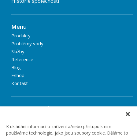
Historie společnosti
Menu
Produkty
Problémy vody
Služby
Reference
Blog
Eshop
Kontakt
Rubriky článků
Články
Podcast
K ukládání informací o zařízení a/nebo přístupu k nim
používáme technologie, jako jsou soubory cookie. Děláme to
Případové studie