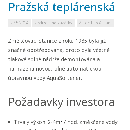
Pražská teplárenská
27.5.2014
Realizované zakázky
Autor:
EuroClean
Změkčovací stanice z roku 1985 byla již
značně opotřebovaná, proto byla včetně
tlakové solné nádrže demontována a
nahrazena novou, plně automatickou
úpravnou vody AquaSoftener.
Požadavky investora
3
Trvalý výkon: 2-4m
/ hod. změkčené vody.
3