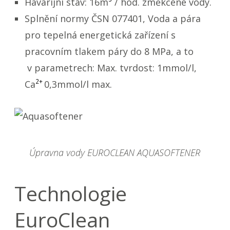
Havarijní stav: 16m
/ hod. změkčené vody.
Splnění normy ČSN 077401, Voda a pára
pro tepelná energetická zařízení s
pracovním tlakem páry do 8 MPa, a to
v parametrech: Max. tvrdost: 1mmol/l,
2+
Ca
0,3mmol/l max.
Úpravna vody EUROCLEAN AQUASOFTENER
Technologie
EuroClean