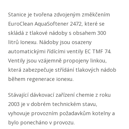
Stanice je tvořena zdvojeným změkčením
EuroClean AquaSoftener 2472, které se
skládá z tlakové nádoby s obsahem 300
litrů Ionexu. Nádoby jsou osazeny
automatickými řídícími ventily EC TMF 74.
Ventily jsou vzájemně propojeny linkou,
která zabezpečuje střídání tlakových nádob
během regenerace ionexu.
Stávající dávkovací zařízení chemie z roku
2003 je v dobrém technickém stavu,
vyhovuje provozním požadavkům kotelny a
bylo ponecháno v provozu.