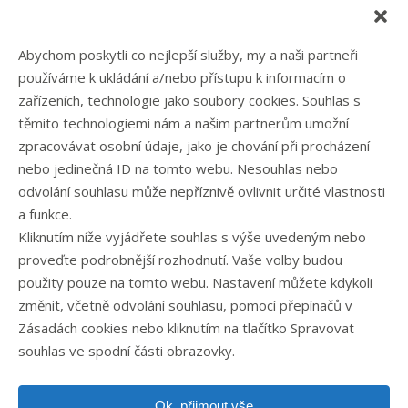
Reference
Blog
Abychom poskytli co nejlepší služby, my a naši partneři
Eshop
používáme k ukládání a/nebo přístupu k informacím o
Kontakt
zařízeních, technologie jako soubory cookies. Souhlas s
těmito technologiemi nám a našim partnerům umožní
zpracovávat osobní údaje, jako je chování při procházení
Rubriky článků
nebo jedinečná ID na tomto webu. Nesouhlas nebo
odvolání souhlasu může nepříznivě ovlivnit určité vlastnosti
Články
a funkce.
Podcast
Kliknutím níže vyjádřete souhlas s výše uvedeným nebo
Případové studie
proveďte podrobnější rozhodnutí. Vaše volby budou
Realizované zakázky
použity pouze na tomto webu. Nastavení můžete kdykoli
Slovník
změnit, včetně odvolání souhlasu, pomocí přepínačů v
Zaměstnání
Zásadách cookies nebo kliknutím na tlačítko Spravovat
souhlas ve spodní části obrazovky.
Ok, přijmout vše