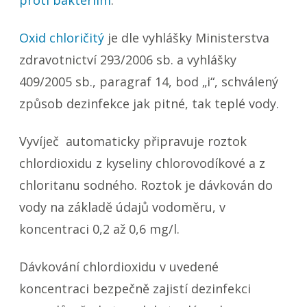
proti bakteriím
.
Oxid chloričitý
je dle vyhlášky Ministerstva
zdravotnictví 293/2006 sb. a vyhlášky
409/2005 sb., paragraf 14, bod „i“, schválený
způsob dezinfekce jak pitné, tak teplé vody.
Vyvíječ automaticky připravuje roztok
chlordioxidu z kyseliny chlorovodíkové a z
chloritanu sodného. Roztok je dávkován do
vody na základě údajů vodoměru, v
koncentraci 0,2 až 0,6 mg/l.
Dávkování chlordioxidu v uvedené
koncentraci bezpečně zajistí dezinfekci