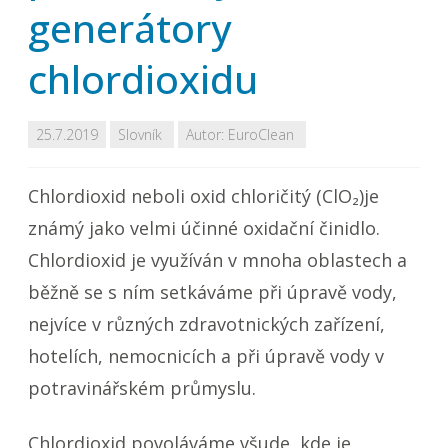
generátory
chlordioxidu
25.7.2019
Slovník
Autor:
EuroClean
Chlordioxid neboli oxid chloričitý (ClO₂)je
známý jako velmi účinné oxidační činidlo.
Chlordioxid je využíván v mnoha oblastech a
běžně se s ním setkáváme při úpravě vody,
nejvíce v různých zdravotnických zařízení,
hotelích, nemocnicích a při úpravě vody v
potravinářském průmyslu.
Chlordioxid povoláváme všude, kde je