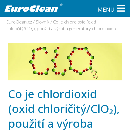
MENU
EuroClean.cz
/
Slovník
/
Co je chlordioxid (oxid
chloričitý/ClO₂), použití a výroba generátory chlordioxidu
Co je chlordioxid
(oxid chloričitý/ClO₂),
použití a výroba