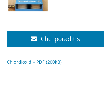
Chci poradit s
úpravou vody
Chlordioxid – PDF (200kB)