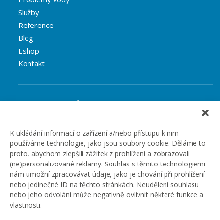
Služby
Reference
Blog
Eshop
Kontakt
Rubriky článků
Články
Podcast
K ukládání informací o zařízení a/nebo přístupu k nim
používáme technologie, jako jsou soubory cookie. Děláme to
Případové studie
proto, abychom zlepšili zážitek z prohlížení a zobrazovali
Realizované zakázky
(ne)personalizované reklamy. Souhlas s těmito technologiemi
Slovník
nám umožní zpracovávat údaje, jako je chování při prohlížení
Zaměstnání
nebo jedinečné ID na těchto stránkách. Neudělení souhlasu
nebo jeho odvolání může negativně ovlivnit některé funkce a
vlastnosti.