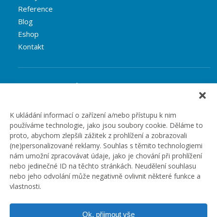
Reference
Blog
Eshop
Kontakt
Rubriky článků
Články
Podcast
K ukládání informací o zařízení a/nebo přístupu k nim
používáme technologie, jako jsou soubory cookie. Děláme to
Případové studie
proto, abychom zlepšili zážitek z prohlížení a zobrazovali
Realizované zakázky
(ne)personalizované reklamy. Souhlas s těmito technologiemi
Slovník
nám umožní zpracovávat údaje, jako je chování při prohlížení
Zaměstnání
nebo jedinečné ID na těchto stránkách. Neudělení souhlasu
nebo jeho odvolání může negativně ovlivnit některé funkce a
vlastnosti.
Ok, přijmout vše