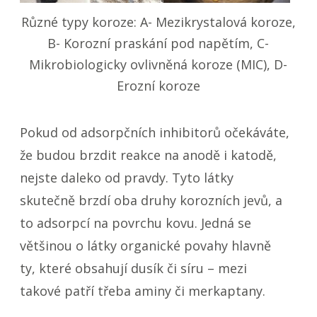
Různé typy koroze: A- Mezikrystalová koroze,
B- Korozní praskání pod napětím, C-
Mikrobiologicky ovlivněná koroze (MIC), D-
Erozní koroze
Pokud od adsorpčních inhibitorů očekáváte,
že budou brzdit reakce na anodě i katodě,
nejste daleko od pravdy. Tyto látky
skutečně brzdí oba druhy korozních jevů, a
to adsorpcí na povrchu kovu. Jedná se
většinou o látky organické povahy hlavně
ty, které obsahují dusík či síru – mezi
takové patří třeba aminy či merkaptany.