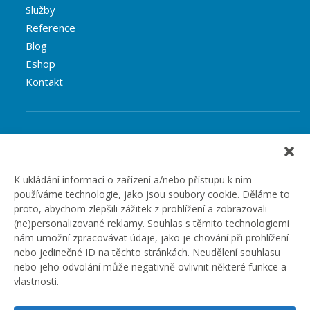
Služby
Reference
Blog
Eshop
Kontakt
Rubriky článků
Články
Podcast
K ukládání informací o zařízení a/nebo přístupu k nim
používáme technologie, jako jsou soubory cookie. Děláme to
Případové studie
proto, abychom zlepšili zážitek z prohlížení a zobrazovali
Realizované zakázky
(ne)personalizované reklamy. Souhlas s těmito technologiemi
Slovník
nám umožní zpracovávat údaje, jako je chování při prohlížení
Zaměstnání
nebo jedinečné ID na těchto stránkách. Neudělení souhlasu
nebo jeho odvolání může negativně ovlivnit některé funkce a
vlastnosti.