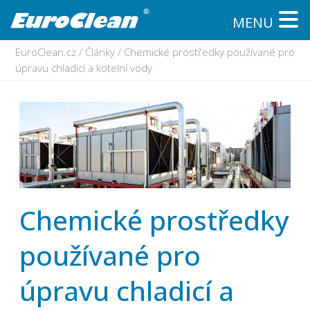
MENU
EuroClean.cz
/
Články
/
Chemické prostředky používané pro
úpravu chladicí a kotelní vody
Chemické prostředky
používané pro
úpravu chladicí a