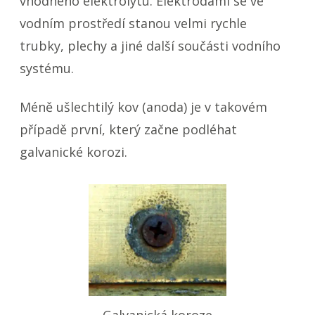
vhodného elektrolytu. Elektrodami se ve
vodním prostředí stanou velmi rychle
trubky, plechy a jiné další součásti vodního
systému.
Méně ušlechtilý kov (anoda) je v takovém
případě první, který začne podléhat
galvanické korozi.
Galvanická koroze