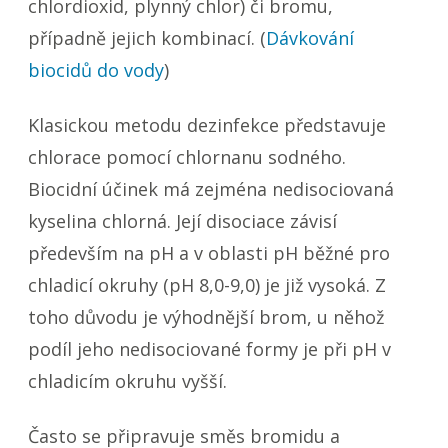
chlordioxid, plynný chlor) či bromu,
případně jejich kombinací. (
Dávkování
biocidů do vody
)
Klasickou metodu dezinfekce představuje
chlorace pomocí chlornanu sodného.
Biocidní účinek má zejména nedisociovaná
kyselina chlorná. Její disociace závisí
především na pH a v oblasti pH běžné pro
chladicí okruhy (pH 8,0-9,0) je již vysoká. Z
toho důvodu je výhodnější brom, u něhož
podíl jeho nedisociované formy je při pH v
chladicím okruhu vyšší.
Často se připravuje směs bromidu a