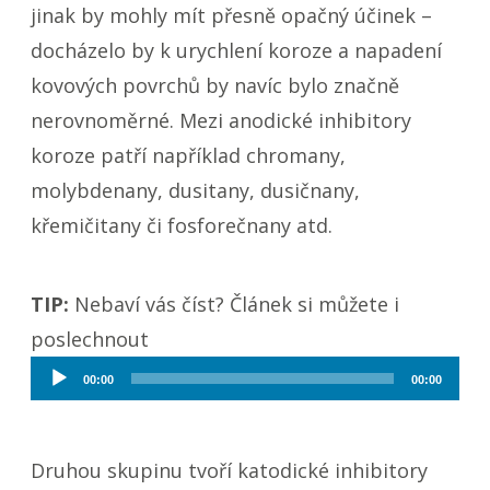
jinak by mohly mít přesně opačný účinek –
docházelo by k urychlení koroze a napadení
kovových povrchů by navíc bylo značně
nerovnoměrné. Mezi anodické inhibitory
koroze patří například chromany,
molybdenany, dusitany, dusičnany,
křemičitany či fosforečnany atd.
TIP:
Nebaví vás číst? Článek si můžete i
poslechnout
Audio
00:00
00:00
přehrávač
Druhou skupinu tvoří katodické inhibitory