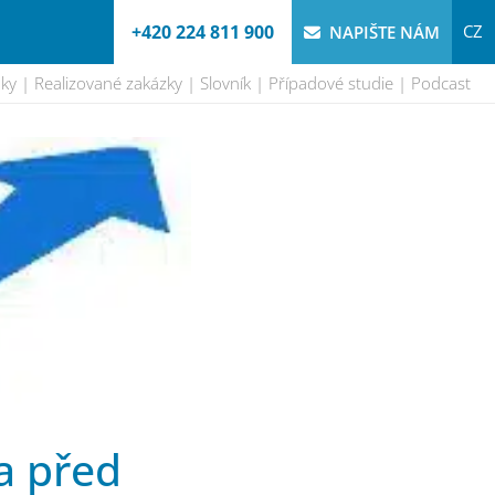
+420 224 811 900
CZ
NAPIŠTE NÁM
nky
Realizované zakázky
Slovník
Případové studie
Podcast
a před