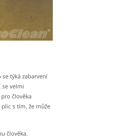
o se týká zabarvení
C se velmi
 pro člověka
plic s tím, že může
u člověka.