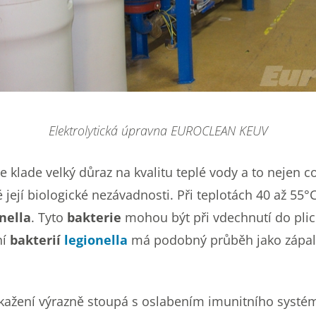
Elektrolytická úpravna EUROCLEAN KEUV
e klade velký důraz na kvalitu teplé vody a to nejen c
é její biologické nezávadnosti. Při teplotách 40 až 55°
nella
. Tyto
bakterie
mohou být při vdechnutí do plic
ní
bakterií
legionella
má podobný průběh jako zápal 
ažení výrazně stoupá s oslabením imunitního systém