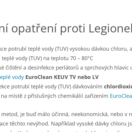
í opatření proti Legionel
kce potrubí teplé vody (TUV) vysokou dávkou chloru, 
 teplé vody (TUV) na teplotu 70 – 80°C
é čištění a desinfekce perlátorů a sprchových hlavic 
teplé vody
EuroClean KEUV TV nebo LV
ekce potrubí teplé vody (TUV) dávkováním
chlordioxi
na místě z příslušných chemikálií zařízením
EuroCle
h“ metod, je buď málo účinná, neekonomická, nebo v r
ace těchto nevýhod. Například vysoké dávky chloru j