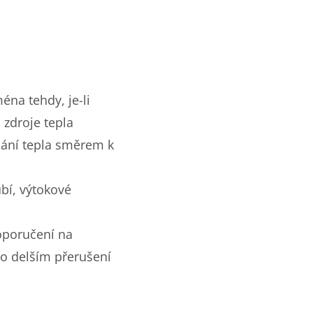
éna tehdy, je-li
 zdroje tepla
álání tepla směrem k
bí, výtokové
oporučení na
po delším přerušení