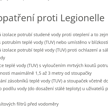
opatření proti Legionelle
izolace potrubí studené vody proti oteplení a to zejm
potrubím teplé vody (TUV) nebo umístěno v blízkosti
 izolace potrubí teplé vody (TUV) proti ochlazení a s
ody
ce teplé vody (TUV) s vyloučením mrtvých koutů potru
nosti maximálně 1,5 až 3 metry od stoupačky
ání zásobníků teplé vody (TUV) a stoupaček včetně d
 podílu vody (do dosažení stálé teploty) u uživatelů 
sítových filtrů před vodoměry