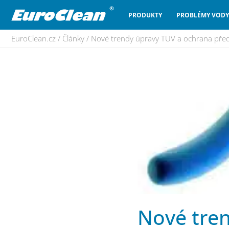
PRODUKTY
PROBLÉMY VODY
EuroClean.cz
/
Články
/
Nové trendy úpravy TUV a ochrana před
Nové tre