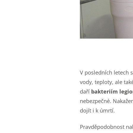
V posledních letech s
vody, teploty, ale tak
daří
bakteriím legio
nebezpečné. Nakaže
dojít i k úmrtí.
Pravděpodobnost nak