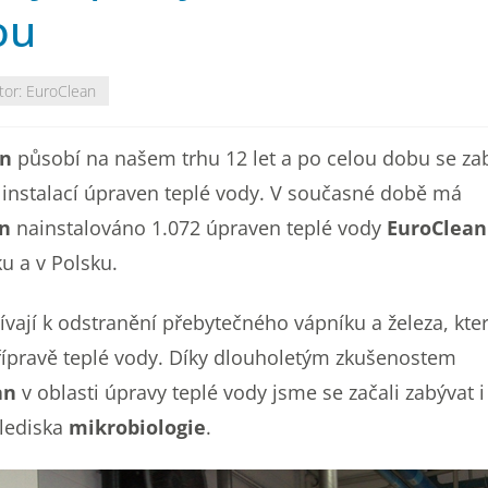
ou
tor:
EuroClean
an
působí na našem trhu 12 let a po celou dobu se za
instalací úpraven teplé vody.
V současné době má
an
nainstalováno 1.072 úpraven teplé vody
EuroClean
u a v Polsku.
vají k odstranění přebytečného vápníku a železa, kter
 přípravě teplé vody. Díky dlouholetým zkušenostem
an
v oblasti úpravy teplé vody jsme se začali zabývat 
hlediska
mikrobiologie
.