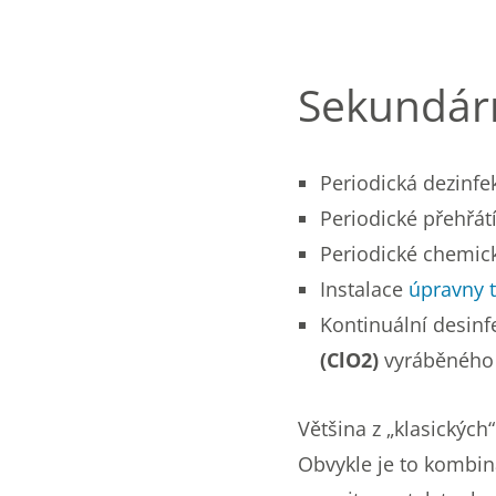
Sekundárn
Periodická dezinfe
Periodické přehřátí
Periodické chemick
Instalace
úpravny 
Kontinuální desinf
(ClO2)
vyráběného 
Většina z „klasickýc
Obvykle je to kombin