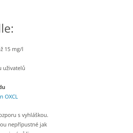
le:
až 15 mg/l
u uživatelů
du
an OXCL
ozporu s vyhláškou.
sou nepřípustné jak