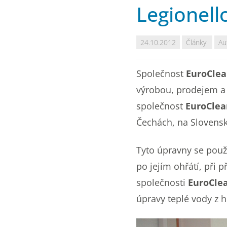
Legionell
24.10.2012
Články
Au
Společnost
EuroCle
výrobou, prodejem a 
společnost
EuroCle
Čechách, na Slovensk
Tyto úpravny se použí
po jejím ohřátí, při
společnosti
EuroCle
úpravy teplé vody z 