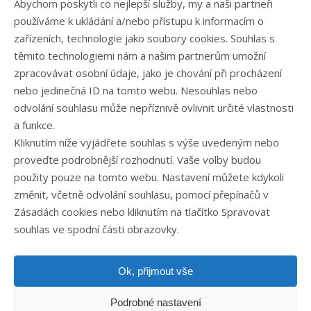
Abychom poskytli co nejlepší služby, my a naši partneři
Eshop
používáme k ukládání a/nebo přístupu k informacím o
Kontakt
zařízeních, technologie jako soubory cookies. Souhlas s
těmito technologiemi nám a našim partnerům umožní
zpracovávat osobní údaje, jako je chování při procházení
Rubriky článků
nebo jedinečná ID na tomto webu. Nesouhlas nebo
odvolání souhlasu může nepříznivě ovlivnit určité vlastnosti
Články
a funkce.
Podcast
Kliknutím níže vyjádřete souhlas s výše uvedeným nebo
Případové studie
proveďte podrobnější rozhodnutí. Vaše volby budou
Realizované zakázky
použity pouze na tomto webu. Nastavení můžete kdykoli
Slovník
změnit, včetně odvolání souhlasu, pomocí přepínačů v
Zaměstnání
Zásadách cookies nebo kliknutím na tlačítko Spravovat
souhlas ve spodní části obrazovky.
Ok, přijmout vše
Podrobné nastavení