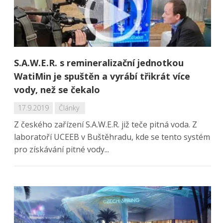
S.A.W.E.R. s remineralizační jednotkou
WatiMin je spuštěn a vyrábí třikrát více
vody, než se čekalo
17.9.2019
Články
Z českého zařízení S.A.W.E.R. již teče pitná voda. Z
laboratoří UCEEB v Buštěhradu, kde se tento systém
pro získávání pitné vody...