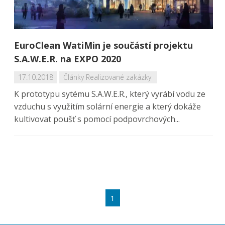
EuroClean WatiMin je součástí projektu
S.A.W.E.R. na EXPO 2020
17.10.2018
Články
Realizované zakázky
K prototypu sytému S.A.W.E.R., který vyrábí vodu ze
vzduchu s využitím solární energie a který dokáže
kultivovat poušť s pomocí podpovrchových...
1