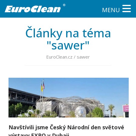
MENU
Články na téma
"sawer"
EuroClean.cz
/
sawer
Navštívili jsme Český Národní den světové
výstavy EXPO v Dubaji