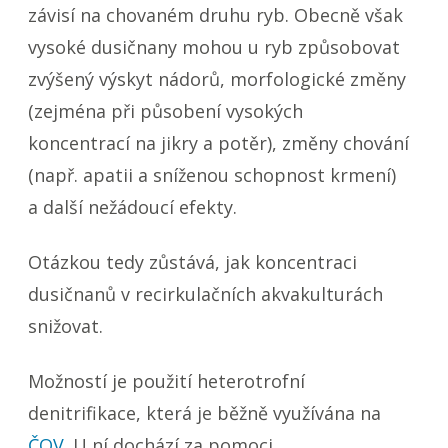
závisí na chovaném druhu ryb. Obecně však
vysoké dusičnany mohou u ryb způsobovat
zvýšený výskyt nádorů, morfologické změny
(zejména při působení vysokých
koncentrací na jikry a potěr), změny chování
(např. apatii a sníženou schopnost krmení)
a další nežádoucí efekty.
Otázkou tedy zůstává, jak koncentraci
dusičnanů v recirkulačních akvakulturách
snižovat.
Možností je použití heterotrofní
denitrifikace, která je běžně využívána na
ČOV
. U ní dochází za pomoci