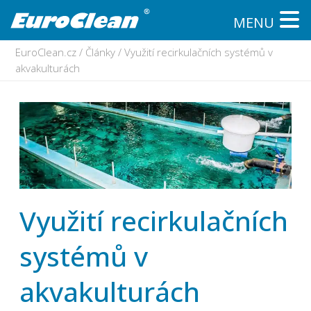
MENU
EuroClean.cz
/
Články
/
Využití recirkulačních systémů v
akvakulturách
Využití recirkulačních
systémů v
akvakulturách