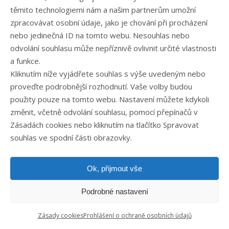
elementů v plovoucí části biofiltru, zajišťuje
těmito technologiemi nám a našim partnerům umožní
zpracovávat osobní údaje, jako je chování při procházení
též čištění biofiltru.
nebo jedinečná ID na tomto webu. Nesouhlas nebo
odvolání souhlasu může nepříznivě ovlivnit určité vlastnosti
Pohyb vody od biofiltru do nádrží s rybami
a funkce.
a zpět k biofiltru zajišťuje aerátor umístěný
Kliknutím níže vyjádřete souhlas s výše uvedeným nebo
v hloubce a pohyb vody v chovných žlabech
proveďte podrobnější rozhodnutí. Vaše volby budou
použity pouze na tomto webu. Nastavení můžete kdykoli
zajišťuje nízkotlaký aerátor umístěný v
změnit, včetně odvolání souhlasu, pomocí přepínačů v
chovném žlabu naproti přítoku vody. Voda
Zásadách cookies nebo kliknutím na tlačítko Spravovat
se v chovné části mění 5krát až 10krát za
souhlas ve spodní části obrazovky.
hodinu. Čištění vody je zajištěno biofiltrem
s plovoucí náplní, do kterého je vzduch
Ok, přijmout vše
veden perforovaným potrubím. Konečným
Podrobné nastavení
stupněm je rošt pro odplynění filtrované
vody.
Zásady cookies
Prohlášení o ochraně osobních údajů