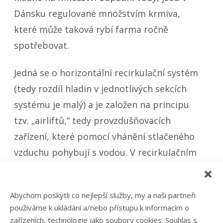
Dánsku regulované množstvím krmiva,
které může taková rybí farma ročně
spotřebovat.
Jedná se o horizontální recirkulační systém
(tedy rozdíl hladin v jednotlivých sekcích
systému je malý) a je založen na principu
tzv. „airliftů,“ tedy provzdušňovacích
zařízení, které pomocí vhánění stlačeného
vzduchu pohybují s vodou. V recirkulačním
systému je rozmístěno několik typů těchto
aerátorů, do nich je potrubím vháněn
Abychom poskytli co nejlepší služby, my a naši partneři
vzduch pomocí dmychadel. Vzduch zajišťuje
používáme k ukládání a/nebo přístupu k informacím o
pohyb vody, výměny plynů a též pohyb
zařízeních, technologie jako soubory cookies. Souhlas s