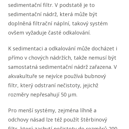
sedimentační filtr. V podstatě je to
sedimentační nádrž, která může být
doplněná filtrační náplní, takový systém
ovšem vyžaduje časté odkalování.
K sedimentaci a odkalování může docházet i
přímo v chových nádržích, takže nemusí být
samostatná sedimentační nádrž zařazena. V
akvakultuře se nejvíce používá bubnový
filtr, který odstraní nečistoty, jejichž
rozměry nepřesahují 50 µm.
Pro menší systémy, zejména líhně a
odchovy násad lze též použít štěrbinový
filtr, který zachytí nečistoty do rozměrů 200