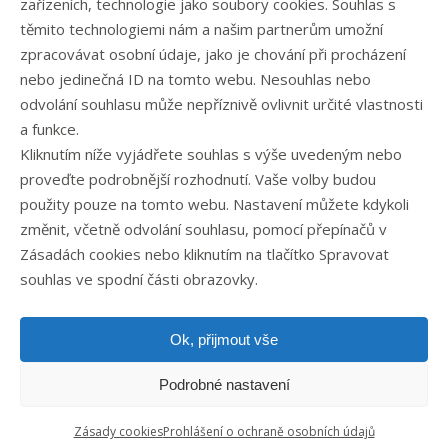
zařízeních, technologie jako soubory cookies. Souhlas s
těmito technologiemi nám a našim partnerům umožní
zpracovávat osobní údaje, jako je chování při procházení
Rubriky článků
nebo jedinečná ID na tomto webu. Nesouhlas nebo
odvolání souhlasu může nepříznivě ovlivnit určité vlastnosti
Články
a funkce.
Podcast
Kliknutím níže vyjádřete souhlas s výše uvedeným nebo
Případové studie
proveďte podrobnější rozhodnutí. Vaše volby budou
Realizované zakázky
použity pouze na tomto webu. Nastavení můžete kdykoli
Slovník
změnit, včetně odvolání souhlasu, pomocí přepínačů v
Zaměstnání
Zásadách cookies nebo kliknutím na tlačítko Spravovat
souhlas ve spodní části obrazovky.
Ok, přijmout vše
Podrobné nastavení
Zásady cookies
Prohlášení o ochraně osobních údajů