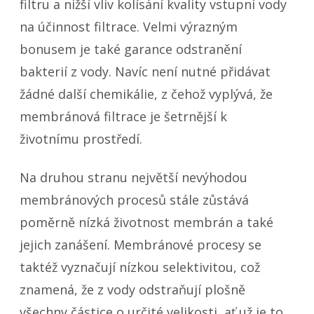
filtru a nižší vliv kolísání kvality vstupní vody
na účinnost filtrace. Velmi výrazným
bonusem je také garance odstranění
bakterií z vody. Navíc není nutné přidávat
žádné další chemikálie, z čehož vyplývá, že
membránová filtrace je šetrnější k
životnímu prostředí.
Na druhou stranu největší nevýhodou
membránových procesů stále zůstává
poměrně nízká životnost membrán a také
jejich zanášení. Membránové procesy se
taktéž vyznačují nízkou selektivitou, což
znamená, že z vody odstraňují plošně
všechny částice o určité velikosti, ať už je to