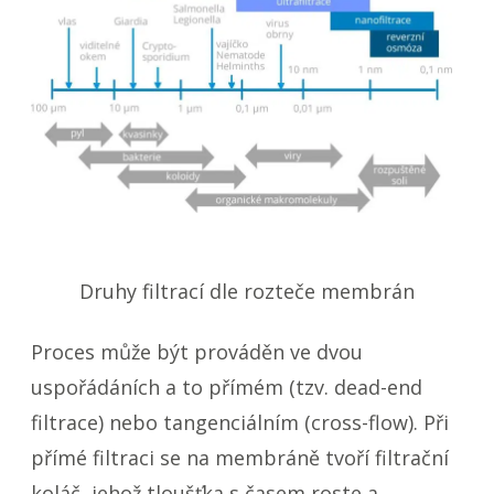
Druhy filtrací dle rozteče membrán
Proces může být prováděn ve dvou
uspořádáních a to přímém (tzv. dead-end
filtrace) nebo tangenciálním (cross-flow). Při
přímé filtraci se na membráně tvoří filtrační
koláč, jehož tloušťka s časem roste a