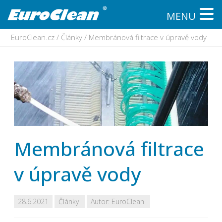
MENU
EuroClean.cz
/
Články
/
Membránová filtrace v úpravě vody
Membránová filtrace
v úpravě vody
28.6.2021
Články
Autor:
EuroClean