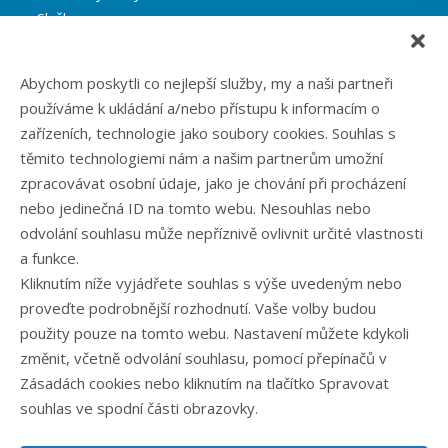
Služby
Reference
Blog
Abychom poskytli co nejlepší služby, my a naši partneři
Eshop
používáme k ukládání a/nebo přístupu k informacím o
Kontakt
zařízeních, technologie jako soubory cookies. Souhlas s
těmito technologiemi nám a našim partnerům umožní
zpracovávat osobní údaje, jako je chování při procházení
Rubriky článků
nebo jedinečná ID na tomto webu. Nesouhlas nebo
odvolání souhlasu může nepříznivě ovlivnit určité vlastnosti
Články
a funkce.
Podcast
Kliknutím níže vyjádřete souhlas s výše uvedeným nebo
Případové studie
proveďte podrobnější rozhodnutí. Vaše volby budou
Realizované zakázky
použity pouze na tomto webu. Nastavení můžete kdykoli
Slovník
změnit, včetně odvolání souhlasu, pomocí přepínačů v
Zaměstnání
Zásadách cookies nebo kliknutím na tlačítko Spravovat
souhlas ve spodní části obrazovky.