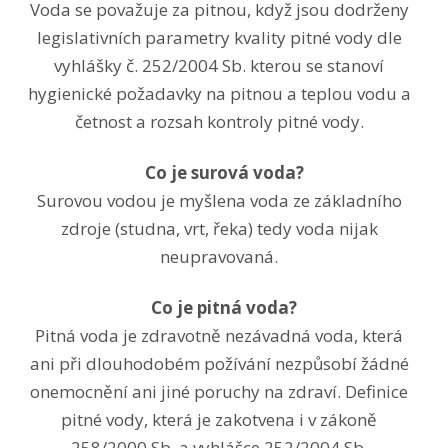
Voda se považuje za pitnou, když jsou dodrženy
legislativních parametry kvality pitné vody dle
vyhlášky č. 252/2004 Sb. kterou se stanoví
hygienické požadavky na pitnou a teplou vodu a
četnost a rozsah kontroly pitné vody.
Co je surová voda?
Surovou vodou je myšlena voda ze základního
zdroje (studna, vrt, řeka) tedy voda nijak
neupravovaná.
Co je pitná voda?
Pitná voda je zdravotně nezávadná voda, která
ani při dlouhodobém požívání nezpůsobí žádné
onemocnění ani jiné poruchy na zdraví. Definice
pitné vody, která je zakotvena i v zákoně
258/2000 Sb. a vyhlášce 252/2004 Sb.