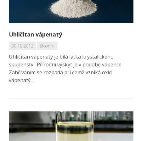
Uhličitan vápenatý
30.10.2012
Slovník
Uhličitan vápenatý je bílá látka krystalického
skupenství. Přírodní výskyt je v podobě vápence.
Zahříváním se rozpadá při čemž vzniká oxid
vápenatý...