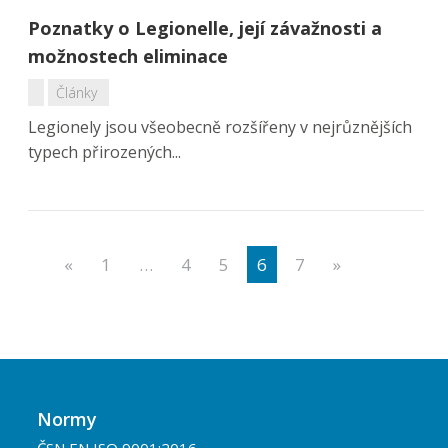
Poznatky o Legionelle, její závažnosti a
možnostech eliminace
Články
Legionely jsou všeobecně rozšířeny v nejrůznějších
typech přirozených...
«
1
…
4
5
6
7
»
Normy