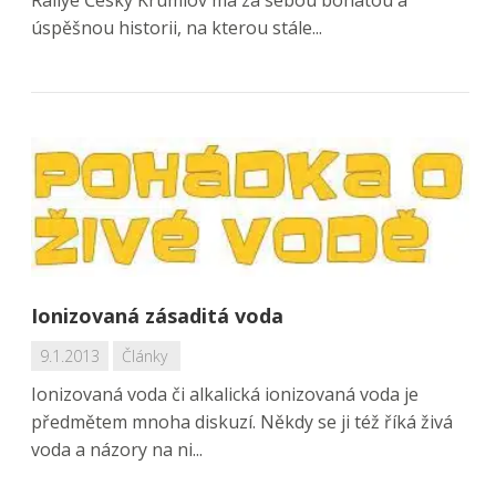
Rallye Český Krumlov má za sebou bohatou a
úspěšnou historii, na kterou stále...
Ionizovaná zásaditá voda
9.1.2013
Články
Ionizovaná voda či alkalická ionizovaná voda je
předmětem mnoha diskuzí. Někdy se ji též říká živá
voda a názory na ni...