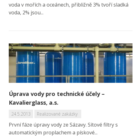
voda v mořích a oceánech, přibližně 3% tvoří sladká
voda, 2% jsou...
Úprava vody pro technické účely –
Kavalierglass, a.s.
24.5.2013
Realizované zakázky
První fáze úpravy vody ze Sázavy. Sítové filtry s
automatickým proplachem a pískové...