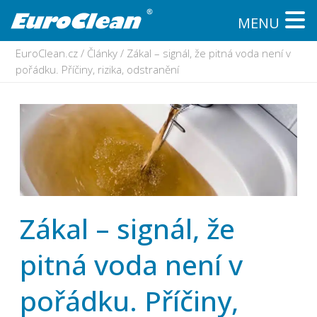
MENU
EuroClean.cz
/
Články
/
Zákal – signál, že pitná voda není v
pořádku. Příčiny, rizika, odstranění
Zákal – signál, že
pitná voda není v
pořádku. Příčiny,