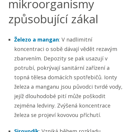
mikroorganismy
způsobující zákal
Železo a mangan
: V nadlimitní
koncentraci o sobě dávají vědět rezavým
zbarvením. Depozity se pak usazují v
potrubí, pokrývají sanitární zařízení a
topná tělesa domácích spotřebičů. Ionty
železa a manganu jsou původci tvrdé vody,
jejíž dlouhodobé pití může poškodit
zejména ledviny. Zvýšená koncentrace
železa se projeví kovovou příchutí.
Sirovodík
: Vzniká během rozkladu