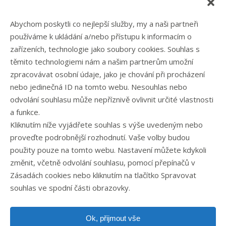
Reference
Blog
Abychom poskytli co nejlepší služby, my a naši partneři
Eshop
používáme k ukládání a/nebo přístupu k informacím o
Kontakt
zařízeních, technologie jako soubory cookies. Souhlas s
těmito technologiemi nám a našim partnerům umožní
zpracovávat osobní údaje, jako je chování při procházení
Rubriky článků
nebo jedinečná ID na tomto webu. Nesouhlas nebo
odvolání souhlasu může nepříznivě ovlivnit určité vlastnosti
Články
a funkce.
Podcast
Kliknutím níže vyjádřete souhlas s výše uvedeným nebo
Případové studie
proveďte podrobnější rozhodnutí. Vaše volby budou
Realizované zakázky
použity pouze na tomto webu. Nastavení můžete kdykoli
Slovník
změnit, včetně odvolání souhlasu, pomocí přepínačů v
Zaměstnání
Zásadách cookies nebo kliknutím na tlačítko Spravovat
souhlas ve spodní části obrazovky.
Ok, přijmout vše