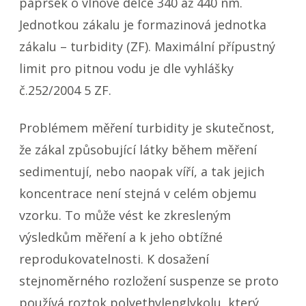
paprsek o vlnové délce 340 až 440 nm.
Jednotkou zákalu je formazinová jednotka
zákalu – turbidity (ZF). Maximální přípustný
limit pro pitnou vodu je dle vyhlášky
č.252/2004 5 ZF.
Problémem měření turbidity je skutečnost,
že zákal způsobující látky během měření
sedimentují, nebo naopak víří, a tak jejich
koncentrace není stejná v celém objemu
vzorku. To může vést ke zkresleným
výsledkům měření a k jeho obtížné
reprodukovatelnosti. K dosažení
stejnoměrného rozložení suspenze se proto
používá roztok polyethylenglykolu, který