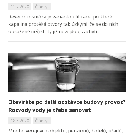
12.7.2020
Články
Reverzní osmóza je variantou filtrace, při které
kapalina protéká otvory tak úzkými, že se do nich
obsažené nečistoty již nevejdou, zachytí...
Otevíráte po delší odstávce budovy provoz?
Rozvody vody je třeba sanovat
18.5.2020
Články
Mnoho veřejných objektů, penzionů, hotelů, úřadů,