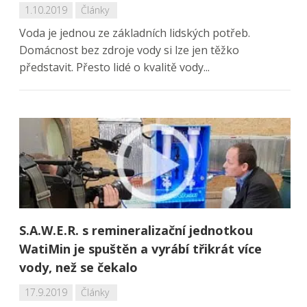
1.10.2019
Články
Voda je jednou ze základních lidských potřeb.
Domácnost bez zdroje vody si lze jen těžko
představit. Přesto lidé o kvalitě vody...
S.A.W.E.R. s remineralizační jednotkou
WatiMin je spuštěn a vyrábí třikrát více
vody, než se čekalo
17.9.2019
Články