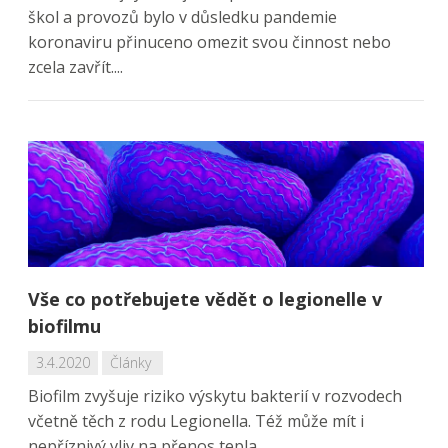
škol a provozů bylo v důsledku pandemie
koronaviru přinuceno omezit svou činnost nebo
zcela zavřít....
Vše co potřebujete vědět o legionelle v
biofilmu
3.4.2020
Články
Biofilm zvyšuje riziko výskytu bakterií v rozvodech
včetně těch z rodu Legionella. Též může mít i
nepříznivý vliv na přenos tepla...