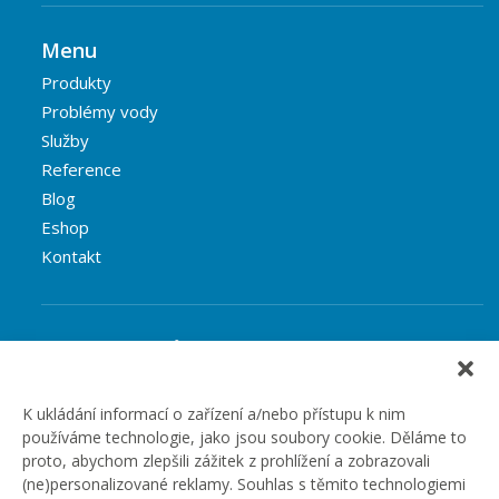
Menu
Produkty
Problémy vody
Služby
Reference
Blog
Eshop
Kontakt
Rubriky článků
Články
Podcast
K ukládání informací o zařízení a/nebo přístupu k nim
používáme technologie, jako jsou soubory cookie. Děláme to
Případové studie
proto, abychom zlepšili zážitek z prohlížení a zobrazovali
Realizované zakázky
(ne)personalizované reklamy. Souhlas s těmito technologiemi
Slovník