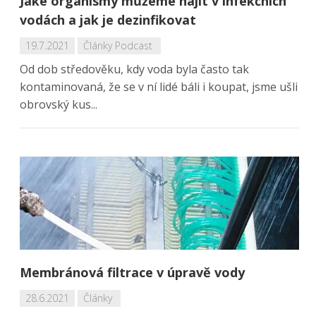
Jaké organismy můžeme najít v infekčních
vodách a jak je dezinfikovat
19.7.2021
Články
Podcast
Od dob středověku, kdy voda byla často tak
kontaminovaná, že se v ní lidé báli i koupat, jsme ušli
obrovský kus...
Membránová filtrace v úpravě vody
28.6.2021
Články