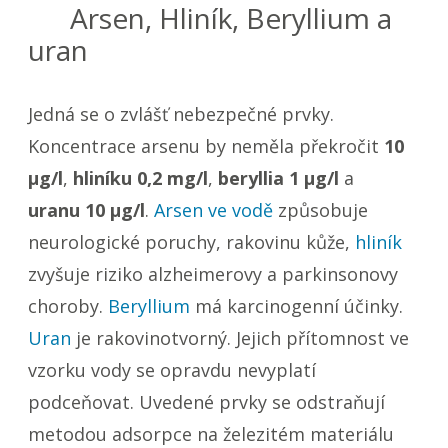
Arsen, Hliník, Beryllium a
uran
Jedná se o zvlášť nebezpečné prvky.
Koncentrace arsenu by neměla překročit
10
µg/l
,
hliníku 0,2 mg/l
,
beryllia 1 µg/l
a
uranu 10 µg/l
.
Arsen ve vodě
způsobuje
neurologické poruchy, rakovinu kůže,
hliník
zvyšuje riziko alzheimerovy a parkinsonovy
choroby.
Beryllium
má karcinogenní účinky.
Uran
je rakovinotvorný. Jejich přítomnost ve
vzorku vody se opravdu nevyplatí
podceňovat. Uvedené prvky se odstraňují
metodou adsorpce na železitém materiálu