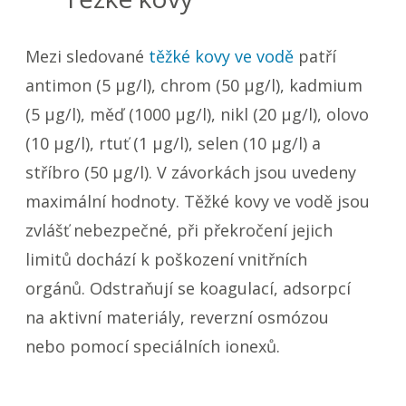
Mezi sledované
těžké kovy ve vodě
patří
antimon (5 µg/l), chrom (50 µg/l), kadmium
(5 µg/l), měď (1000 µg/l), nikl (20 µg/l), olovo
(10 µg/l), rtuť (1 µg/l), selen (10 µg/l) a
stříbro (50 µg/l). V závorkách jsou uvedeny
maximální hodnoty. Těžké kovy ve vodě jsou
zvlášť nebezpečné, při překročení jejich
limitů dochází k poškození vnitřních
orgánů. Odstraňují se koagulací, adsorpcí
na aktivní materiály, reverzní osmózou
nebo pomocí speciálních ionexů.