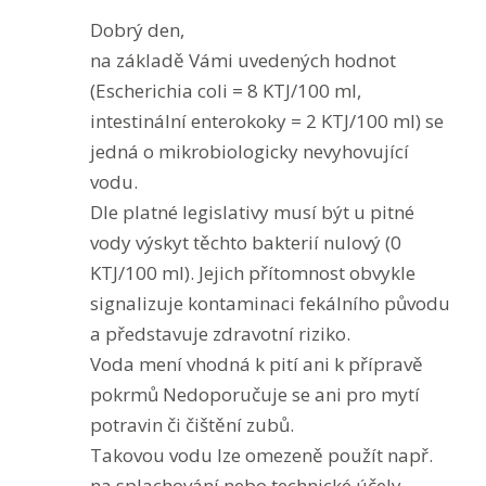
Dobrý den,
na základě Vámi uvedených hodnot
(Escherichia coli = 8 KTJ/100 ml,
intestinální enterokoky = 2 KTJ/100 ml) se
jedná o mikrobiologicky nevyhovující
vodu.
Dle platné legislativy musí být u pitné
vody výskyt těchto bakterií nulový (0
KTJ/100 ml). Jejich přítomnost obvykle
signalizuje kontaminaci fekálního původu
a představuje zdravotní riziko.
Voda mení vhodná k pití ani k přípravě
pokrmů Nedoporučuje se ani pro mytí
potravin či čištění zubů.
Takovou vodu lze omezeně použít např.
na splachování nebo technické účely