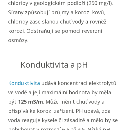
chloridy v geologickém podloží (250 mg/l).
Sírany způsobují průjmy a korozi kovů,
chloridy zase slanou chuť vody a rovněž
korozi. Odstraňují se pomocí reverzní
osmózy.
Konduktivita a pH
Konduktivita
udává koncentraci elektrolytů
ve vodě a její maximální hodnota by měla
být
125 mS/m
. Může měnit chuť vody a
přispívá ke korozi zařízení. PH udává, zda
voda reaguje kysele či zásaditě a mělo by se
pohybovat v rozmezí 6,5 až 9,5. Nízké pH