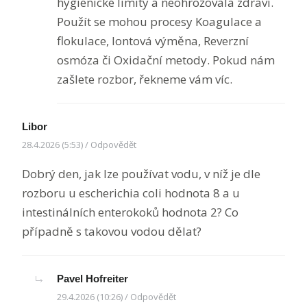
hygienické limity a neohrožovala zdraví.
Použít se mohou procesy Koagulace a
flokulace, Iontová výměna, Reverzní
osmóza či Oxidační metody. Pokud nám
zašlete rozbor, řekneme vám víc.
Libor
28.4.2026 (5:53)
/
Odpovědět
Dobrý den, jak lze používat vodu, v níž je dle
rozboru u escherichia coli hodnota 8 a u
intestinálních enterokoků hodnota 2? Co
případně s takovou vodou dělat?
Pavel Hofreiter
29.4.2026 (10:26)
/
Odpovědět