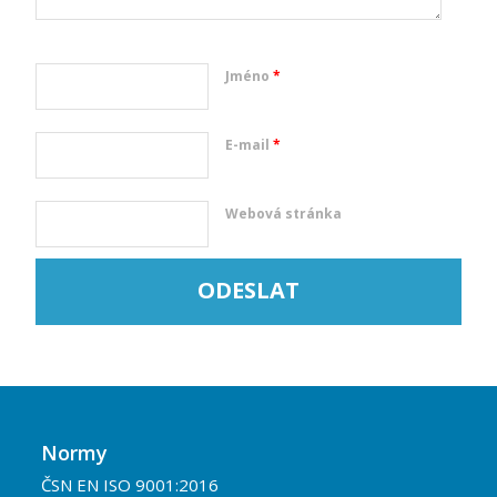
Jméno
*
E-mail
*
Webová stránka
Normy
ČSN EN ISO 9001:2016